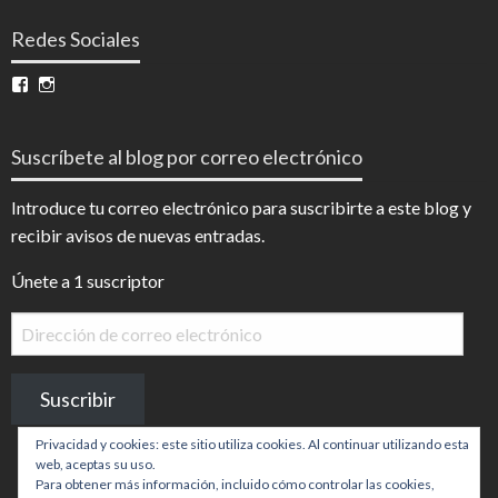
Redes Sociales
Ver
Ver
perfil
perfil
de
de
InfoDigital
@infodigitalnoticias
Suscríbete al blog por correo electrónico
en
en
Facebook
Instagram
Introduce tu correo electrónico para suscribirte a este blog y
recibir avisos de nuevas entradas.
Únete a 1 suscriptor
Dirección
de
correo
Suscribir
electrónico
Privacidad y cookies: este sitio utiliza cookies. Al continuar utilizando esta
web, aceptas su uso.
Para obtener más información, incluido cómo controlar las cookies,
.