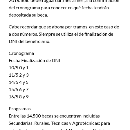
2018. Sólo deben aguardar, mes a mes, a la confirmación
del cronograma para conocer en qué fecha tendrán
depositada su beca.
Cabe recordar que se abona por tramos, en este caso de
a dos números. Siempre se utiliza el de finalización de
DNI del beneficiario.
Cronograma
Fecha Finalización de DNI
10/5 0 y 1
11/5 2 y 3
14/5 4 y 5
15/5 6 y 7
16/5 8 y 9
Programas
Entre las 14.500 becas se encuentran incluidas
Secundarias, Rurales, Técnicas y Agrotécnicas; para