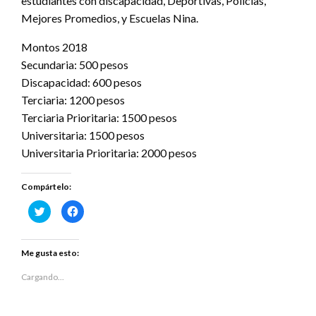
estudiantes con discapacidad, Deportivas, Policías,
Mejores Promedios, y Escuelas Nina.
Montos 2018
Secundaria: 500 pesos
Discapacidad: 600 pesos
Terciaria: 1200 pesos
Terciaria Prioritaria: 1500 pesos
Universitaria: 1500 pesos
Universitaria Prioritaria: 2000 pesos
Compártelo:
Haz
Haz
clic
clic
para
para
compartir
compartir
en
en
Twitter
Facebook
Me gusta esto:
(Se
(Se
abre
abre
en
en
Cargando...
una
una
ventana
ventana
nueva)
nueva)