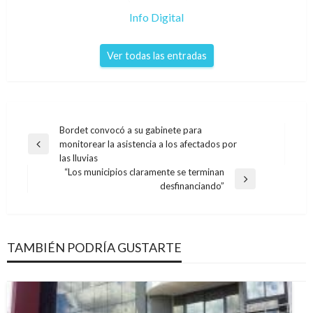
Info Digital
Ver todas las entradas
Navegación
Bordet convocó a su gabinete para
monitorear la asistencia a los afectados por
de
Entrada
las lluvias
anterior
entradas
“Los municipios claramente se terminan
Entrada
desfinanciando”
siguiente
TAMBIÉN PODRÍA GUSTARTE