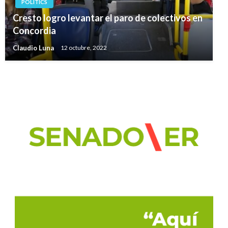
POLITICS
Cresto logro levantar el paro de colectivos en
Concordia
Claudio Luna
12 octubre, 2022