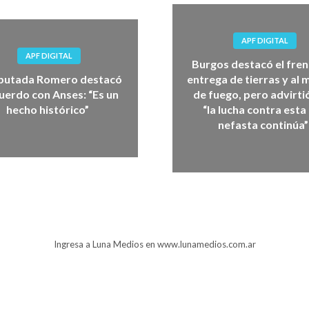
APF DIGITAL
APF DIGITAL
Burgos destacó el fren
iputada Romero destacó
entrega de tierras y al 
cuerdo con Anses: “Es un
de fuego, pero advirti
hecho histórico”
“la lucha contra esta 
nefasta continúa”
Ingresa a Luna Medios en www.lunamedios.com.ar