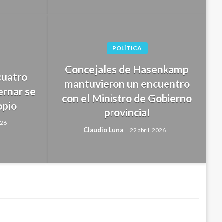
POLÍTICA
Concejales de Hasenkamp
cuatro
mantuvieron un encuentro
sticialistas presentaron un
ernar se
con el Ministro de Gobierno
opio
ecto de ley de «Inviolabilidad
provincial
026
d Privada»
Claudio Luna
22 abril, 2026