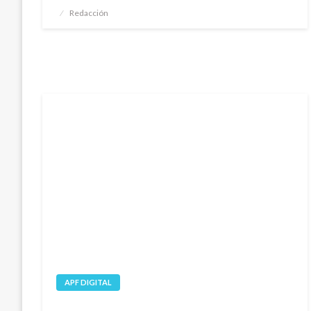
Publicado
Redacción
el
APF DIGITAL