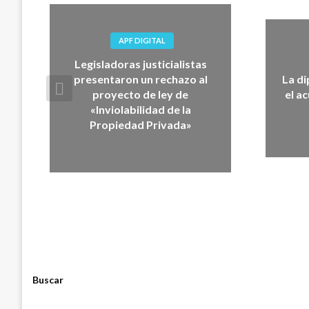
APF DIGITAL
Legisladoras justicialistas
presentaron un rechazo al
La d
proyecto de ley de
el a
«Inviolabilidad de la
Propiedad Privada»
Buscar