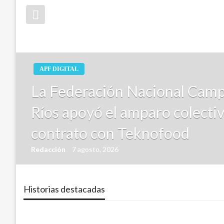
APF DIGITAL
La Federación Nacional Camp
Ríos apoyó el amparo colectiv
contrato con Teknofood
Redacción
7 agosto, 2026
Historias destacadas