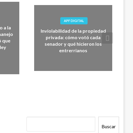
APF DIGITAL
o a la
Inviolabilidad de la propiedad
manejo
privada: cómo votó cada
ó que
senador y qué hicieron los
ley
entrerrianos
Buscar