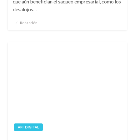
que aún benefician el saqueo empresarial, como los
desalojos…
Publicado
Redacción
el
APF DIGITAL