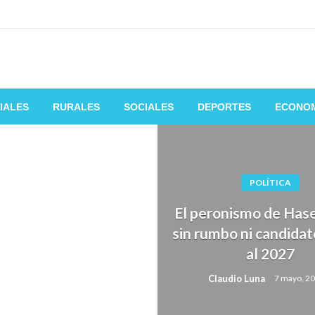
 de la manera mas fácil y rápida
IALES
RURALES
SOCIALES
DEPORTES
ECONO
POLÍTICA
El peronismo de Has
sin rumbo ni candida
al 2027
Claudio Luna
7 mayo, 2