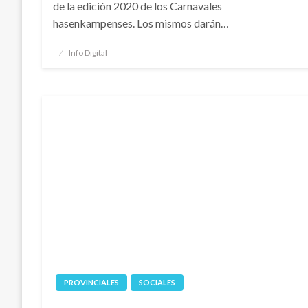
de la edición 2020 de los Carnavales
hasenkampenses. Los mismos darán…
Publicado
Info Digital
el
PROVINCIALES
SOCIALES