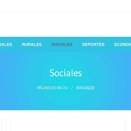
 de la manera mas fácil y rápida
IALES
RURALES
SOCIALES
DEPORTES
ECONO
Sociales
PÁGINA DE INICIO
SOCIALES