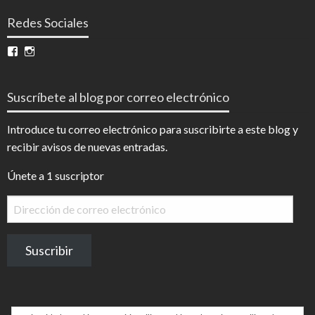
Redes Sociales
Ver
Ver
perfil
perfil
de
de
InfoDigital
@infodigitalnoticias
Suscríbete al blog por correo electrónico
en
en
Facebook
Instagram
Introduce tu correo electrónico para suscribirte a este blog y
recibir avisos de nuevas entradas.
Únete a 1 suscriptor
Dirección
de
correo
Suscribir
electrónico
.