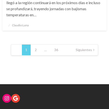
llegó a la región continuará en los próximos días e incluso
se profundizará, trayendo jornadas con bajísmas
temperaturas en…
Publicado
Claudio Luna
el
Navegación
de
1
2
…
36
Siguientes
entradas
Instagram
Google