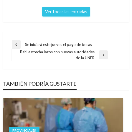
Ver todas las entradas
Navegación
Se iniciará este jueves el pago de becas
Entrada
de
Bahl estrecha lazos con nuevas autoridades
anterior
Entrada
de la UNER
entradas
siguiente
TAMBIÉN PODRÍA GUSTARTE
PROVINCIALES