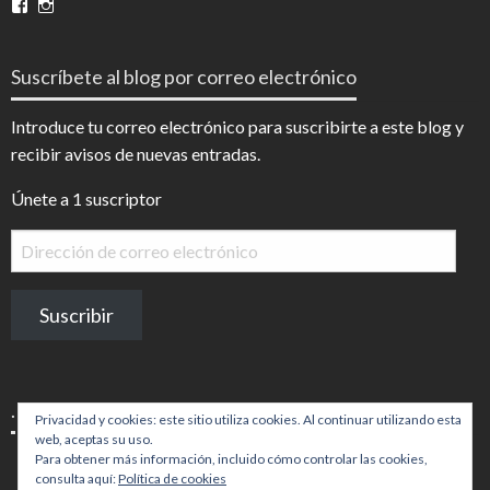
Ver
Ver
perfil
perfil
de
de
InfoDigital
@infodigitalnoticias
Suscríbete al blog por correo electrónico
en
en
Facebook
Instagram
Introduce tu correo electrónico para suscribirte a este blog y
recibir avisos de nuevas entradas.
Únete a 1 suscriptor
Dirección
de
correo
Suscribir
electrónico
.
Privacidad y cookies: este sitio utiliza cookies. Al continuar utilizando esta
web, aceptas su uso.
Para obtener más información, incluido cómo controlar las cookies,
consulta aquí:
Política de cookies