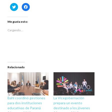
Haz
Haz
clic
clic
para
para
compartir
compartir
en
en
Twitter
Facebook
Me gusta esto:
(Se
(Se
abre
abre
en
en
Cargando...
una
una
ventana
ventana
nueva)
nueva)
Relacionado
Bahl coordinó gestiones
La Vicegobernación
para dos instituciones
prepara un evento
educativas de Paraná
destinado a los jóvenes