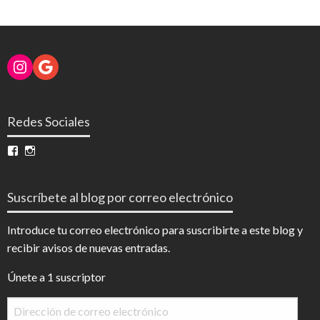
Instagram
Google
Redes Sociales
Ver
Ver
perfil
perfil
de
de
InfoDigital
@infodigitalnoticias
Suscríbete al blog por correo electrónico
en
en
Facebook
Instagram
Introduce tu correo electrónico para suscribirte a este blog y
recibir avisos de nuevas entradas.
Únete a 1 suscriptor
Dirección