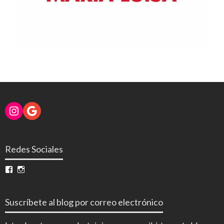
Instagram
Google
Redes Sociales
Ver
Ver
perfil
perfil
de
de
InfoDigital
@infodigitalnoticias
Suscríbete al blog por correo electrónico
en
en
Facebook
Instagram