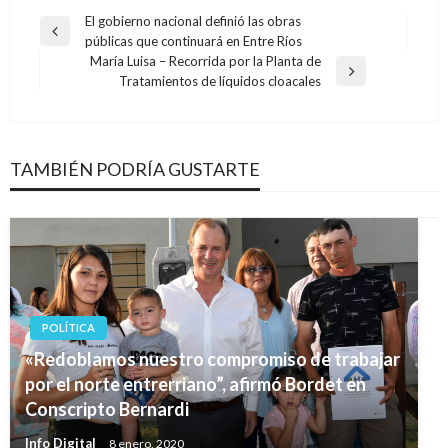
Navegación
El gobierno nacional definió las obras
Entrada
públicas que continuará en Entre Ríos
de
anterior
María Luisa – Recorrida por la Planta de
entradas
Entrada
Tratamientos de líquidos cloacales
siguiente
TAMBIÉN PODRÍA GUSTARTE
POLÍTICA
«Redoblamos nuestro compromiso de trabajar
por el norte entrerriano”, afirmó Bordet en
Conscripto Bernardi
Info Digital
8 enero, 2020