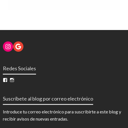
Instagram
Google
Redes Sociales
Ver
Ver
perfil
perfil
de
de
InfoDigital
@infodigitalnoticias
Suscríbete al blog por correo electrónico
en
en
Facebook
Instagram
Introduce tu correo electrónico para suscribirte a este blog y
recibir avisos de nuevas entradas.