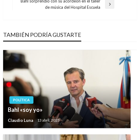
anterior
Bahl sorprendió con su acordeón en el taller
entradas
Entrada
de música del Hospital Escuela
siguiente
TAMBIÉN PODRÍA GUSTARTE
POLÍTICA
Bahl «soy yo»
Claudio Luna
13 abril, 2023