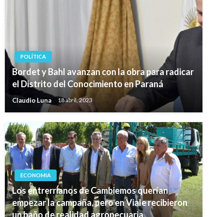
POLÍTICA
Bordet y Bahl avanzan con la obra para radicar
el Distrito del Conocimiento en Paraná
Claudio Luna
18 abril, 2023
ECONOMIA
Los entrerrianos de Cambiemos querían
empezar la campaña, pero en Viale recibieron
un baño de realidad agropecuaria