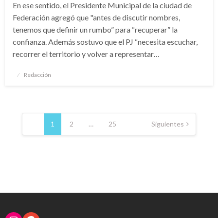
En ese sentido, el Presidente Municipal de la ciudad de
Federación agregó que "antes de discutir nombres,
tenemos que definir un rumbo” para “recuperar” la
confianza. Además sostuvo que el PJ “necesita escuchar,
recorrer el territorio y volver a representar…
Publicado
Redacción
el
Navegación
de
1
2
…
25
Siguientes
entradas