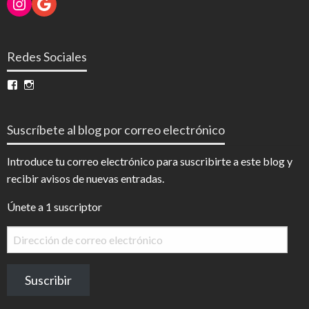
Instagram
Google
Redes Sociales
Ver
Ver
perfil
perfil
de
de
InfoDigital
@infodigitalnoticias
Suscríbete al blog por correo electrónico
en
en
Facebook
Instagram
Introduce tu correo electrónico para suscribirte a este blog y
recibir avisos de nuevas entradas.
Únete a 1 suscriptor
Dirección
de
correo
Suscribir
electrónico