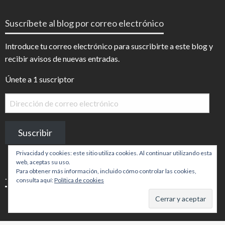
de
de
InfoDigital
@infodigitalnoticias
Suscríbete al blog por correo electrónico
en
en
Facebook
Instagram
Introduce tu correo electrónico para suscribirte a este blog y
recibir avisos de nuevas entradas.
Únete a 1 suscriptor
Dirección
de
correo
Suscribir
electrónico
Privacidad y cookies: este sitio utiliza cookies. Al continuar utilizando esta
web, aceptas su uso.
Para obtener más información, incluido cómo controlar las cookies,
.
consulta aquí:
Política de cookies