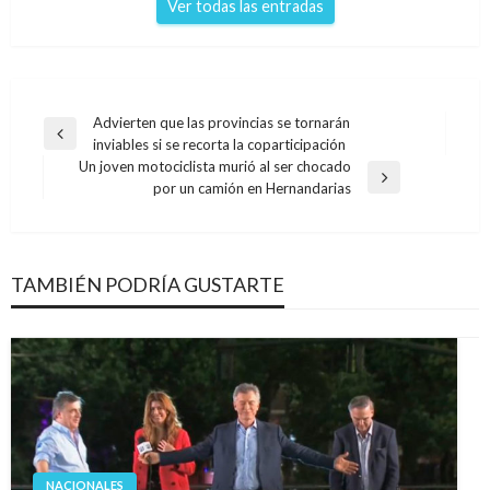
Ver todas las entradas
Navegación
Advierten que las provincias se tornarán
Entrada
inviables si se recorta la coparticipación
de
anterior
Un joven motociclista murió al ser chocado
entradas
Entrada
por un camión en Hernandarias
siguiente
TAMBIÉN PODRÍA GUSTARTE
NACIONALES