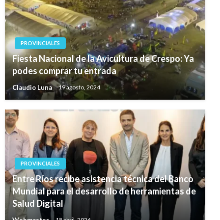
PROVINCIALES
Fiesta Nacional de la Avicultura de Crespo: Ya
podes comprar tu entrada
Claudio Luna
19 agosto, 2024
PROVINCIALES
Entre Ríos recibe asistencia técnica del Banco
Mundial para el desarrollo de herramientas de
Salud Digital
Webmaster
18 abril, 2026