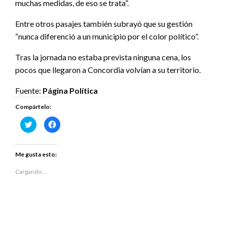
muchas medidas, de eso se trata”.
Entre otros pasajes también subrayó que su gestión
“nunca diferenció a un municipio por el color político”.
Tras la jornada no estaba prevista ninguna cena, los
pocos que llegaron a Concordia volvían a su territorio.
Fuente:
Página Política
Compártelo:
Haz
Haz
clic
clic
para
para
compartir
compartir
en
en
Twitter
Facebook
Me gusta esto:
(Se
(Se
abre
abre
en
en
Cargando...
una
una
ventana
ventana
nueva)
nueva)