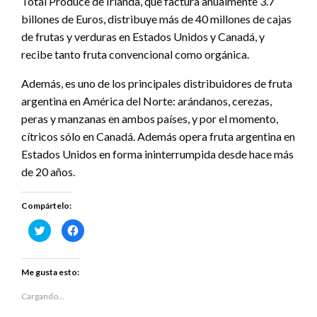
Total Produce de Irlanda, que factura anualmente 3.7
billones de Euros, distribuye más de 40 millones de cajas
de frutas y verduras en Estados Unidos y Canadá, y
recibe tanto fruta convencional como orgánica.
Además, es uno de los principales distribuidores de fruta
argentina en América del Norte: arándanos, cerezas,
peras y manzanas en ambos países, y por el momento,
cítricos sólo en Canadá. Además opera fruta argentina en
Estados Unidos en forma ininterrumpida desde hace más
de 20 años.
Compártelo:
Haz
Haz
clic
clic
para
para
compartir
compartir
en
en
Twitter
Facebook
Me gusta esto:
(Se
(Se
abre
abre
en
en
Cargando...
una
una
ventana
ventana