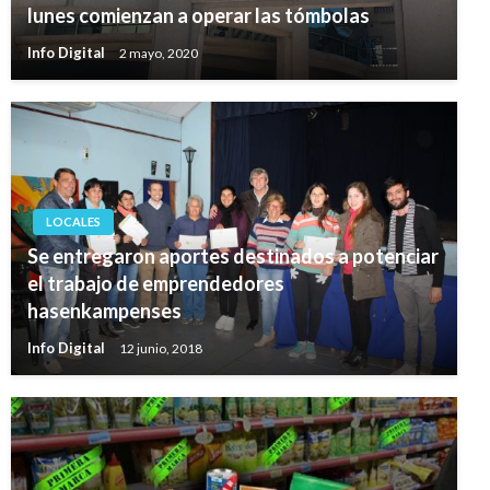
lunes comienzan a operar las tómbolas
Info Digital
2 mayo, 2020
LOCALES
Se entregaron aportes destinados a potenciar
el trabajo de emprendedores
hasenkampenses
Info Digital
12 junio, 2018