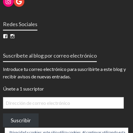
Instagram
Google
Redes Sociales
Ver
Ver
perfil
perfil
de
de
InfoDigital
@infodigitalnoticias
Suscríbete al blog por correo electrónico
en
en
Facebook
Instagram
Introduce tu correo electrónico para suscribirte a este blog y
recibir avisos de nuevas entradas.
Únete a 1 suscriptor
Dirección
de
correo
Suscribir
electrónico
Privacidad y cookies: este sitio utiliza cookies. Al continuar utilizando esta