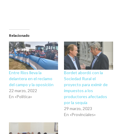
nueva)
nueva)
Relacionado
Entre Ríos lleva la
Bordet abordó con la
delantera en el reclamo
Sociedad Rural el
del campo y la oposición
proyecto para eximir de
22 marzo, 2022
impuestos a los
En «Política»
productores afectados
por la sequía
29 marzo, 2023
En «Provinciales»