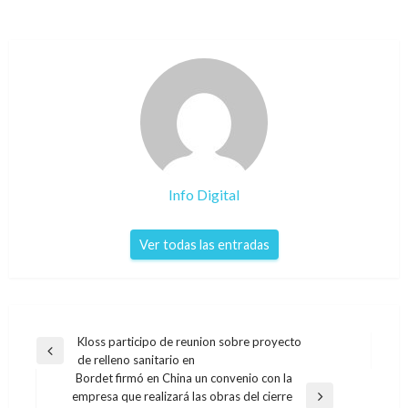
Info Digital
Ver todas las entradas
Navegación
Kloss participo de reunion sobre proyecto
Entrada
de relleno sanitario en
de
anterior
Bordet firmó en China un convenio con la
entradas
empresa que realizará las obras del cierre
Entrada