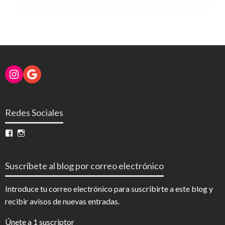
Instagram
Google
Redes Sociales
Ver
Ver
perfil
perfil
de
de
InfoDigital
@infodigitalnoticias
Suscríbete al blog por correo electrónico
en
en
Facebook
Instagram
Introduce tu correo electrónico para suscribirte a este blog y
recibir avisos de nuevas entradas.
Únete a 1 suscriptor