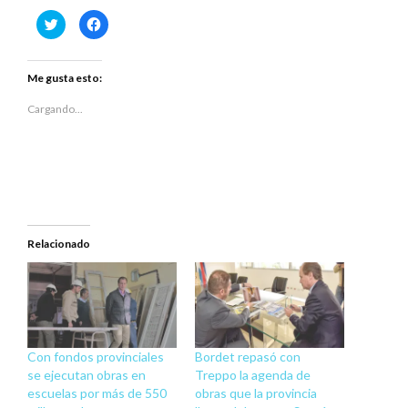
Haz
Haz
clic
clic
para
para
compartir
compartir
en
en
Twitter
Facebook
Me gusta esto:
(Se
(Se
abre
abre
en
en
Cargando...
una
una
ventana
ventana
nueva)
nueva)
Relacionado
Con fondos provinciales
Bordet repasó con
se ejecutan obras en
Treppo la agenda de
escuelas por más de 550
obras que la provincia