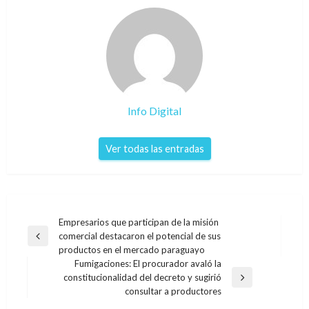
Info Digital
Ver todas las entradas
Navegación
Empresarios que participan de la misión
comercial destacaron el potencial de sus
de
Entrada
productos en el mercado paraguayo
anterior
entradas
Fumigaciones: El procurador avaló la
constitucionalidad del decreto y sugirió
Entrada
consultar a productores
siguiente