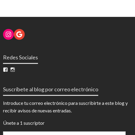
Instagram
Google
Redes Sociales
Ver
Ver
perfil
perfil
de
de
InfoDigital
@infodigitalnoticias
Suscríbete al blog por correo electrónico
en
en
Facebook
Instagram
Introduce tu correo electrónico para suscribirte a este blog y
recibir avisos de nuevas entradas.
Únete a 1 suscriptor
Dirección