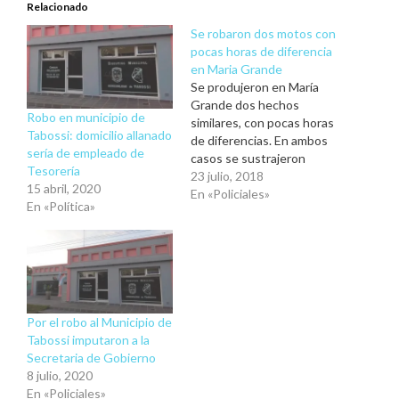
Relacionado
Se robaron dos motos con
pocas horas de diferencia
en Maria Grande
Se produjeron en María
Grande dos hechos
Robo en municipio de
similares, con pocas horas
Tabossi: domicilio allanado
de diferencias. En ambos
sería de empleado de
casos se sustrajeron
Tesorería
motos, de domicilios
23 julio, 2018
15 abril, 2020
particulares de vecinos de
En «Policiales»
En «Política»
nuestra ciudad. El primero
de los casos ocurrió el
viernes anterior, donde se
produjo el robo de una
moto Honda 125 cc de
una casa…
Por el robo al Municipio de
Tabossi imputaron a la
Secretaria de Gobierno
8 julio, 2020
En «Policiales»