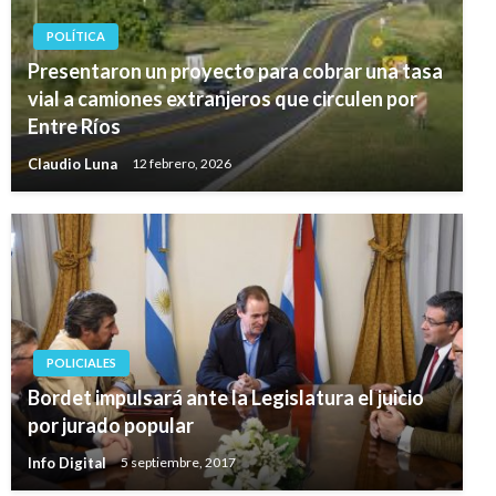
POLÍTICA
Presentaron un proyecto para cobrar una tasa
vial a camiones extranjeros que circulen por
Entre Ríos
Claudio Luna
12 febrero, 2026
POLICIALES
Bordet impulsará ante la Legislatura el juicio
por jurado popular
Info Digital
5 septiembre, 2017