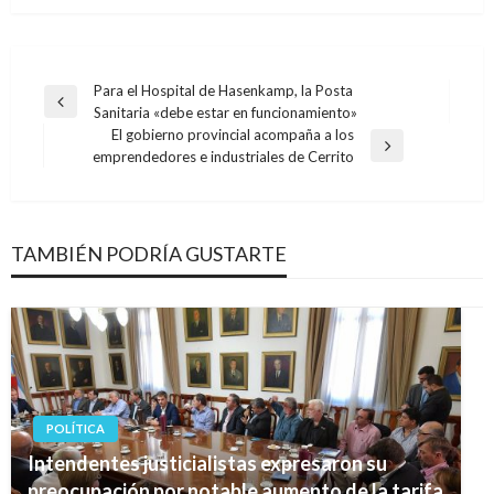
Navegación
Para el Hospital de Hasenkamp, la Posta
Entrada
Sanitaria «debe estar en funcionamiento»
de
anterior
El gobierno provincial acompaña a los
entradas
Entrada
emprendedores e industriales de Cerrito
siguiente
TAMBIÉN PODRÍA GUSTARTE
POLÍTICA
Intendentes justicialistas expresaron su
preocupación por notable aumento de la tarifa