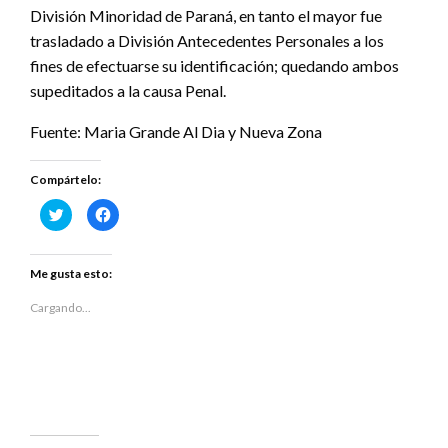
División Minoridad de Paraná, en tanto el mayor fue
trasladado a División Antecedentes Personales a los
fines de efectuarse su identificación; quedando ambos
supeditados a la causa Penal.
Fuente: Maria Grande Al Dia y Nueva Zona
Compártelo:
Haz
Haz
clic
clic
para
para
compartir
compartir
en
en
Twitter
Facebook
Me gusta esto:
(Se
(Se
abre
abre
en
en
Cargando...
una
una
ventana
ventana
nueva)
nueva)