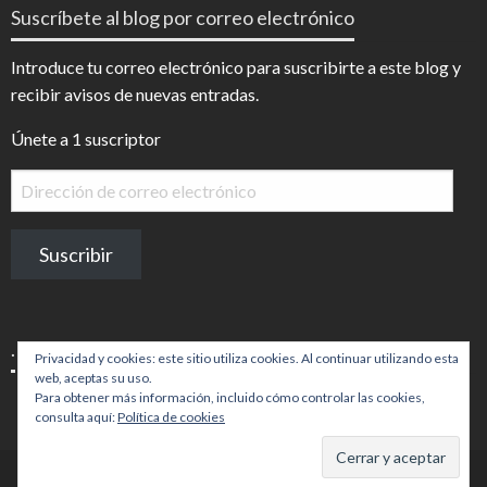
Suscríbete al blog por correo electrónico
en
en
Facebook
Instagram
Introduce tu correo electrónico para suscribirte a este blog y
recibir avisos de nuevas entradas.
Únete a 1 suscriptor
Dirección
de
correo
Suscribir
electrónico
.
Privacidad y cookies: este sitio utiliza cookies. Al continuar utilizando esta
web, aceptas su uso.
Para obtener más información, incluido cómo controlar las cookies,
consulta aquí:
Política de cookies
Tema por Imon Themes