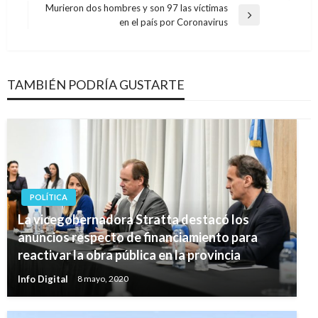
de
anterior
Murieron dos hombres y son 97 las víctimas
entradas
Entrada
en el país por Coronavirus
siguiente
TAMBIÉN PODRÍA GUSTARTE
POLÍTICA
La vicegobernadora Stratta destacó los
anuncios respecto de financiamiento para
reactivar la obra pública en la provincia
Info Digital
8 mayo, 2020