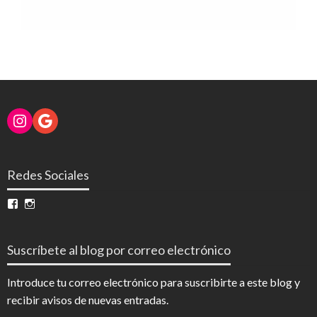
Instagram
Google
Redes Sociales
Ver
Ver
perfil
perfil
de
de
InfoDigital
@infodigitalnoticias
Suscríbete al blog por correo electrónico
en
en
Facebook
Instagram
Introduce tu correo electrónico para suscribirte a este blog y
recibir avisos de nuevas entradas.