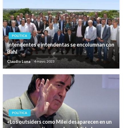
POLÍTICA
Intendentes e intendentas se encolumnan con
Bahl
Claudio Luna
4 mayo, 2023
POLÍTICA
«Los outsiders como Milei desaparecen en un