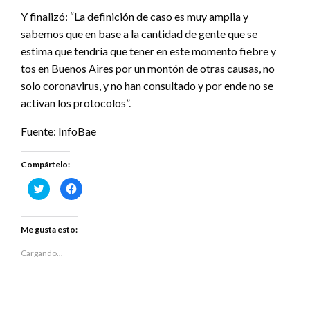
Y finalizó: “La definición de caso es muy amplia y
sabemos que en base a la cantidad de gente que se
estima que tendría que tener en este momento fiebre y
tos en Buenos Aires por un montón de otras causas, no
solo coronavirus, y no han consultado y por ende no se
activan los protocolos”.
Fuente: InfoBae
Compártelo:
Haz
Haz
clic
clic
para
para
compartir
compartir
en
en
Twitter
Facebook
Me gusta esto:
(Se
(Se
abre
abre
en
en
Cargando...
una
una
ventana
ventana
nueva)
nueva)