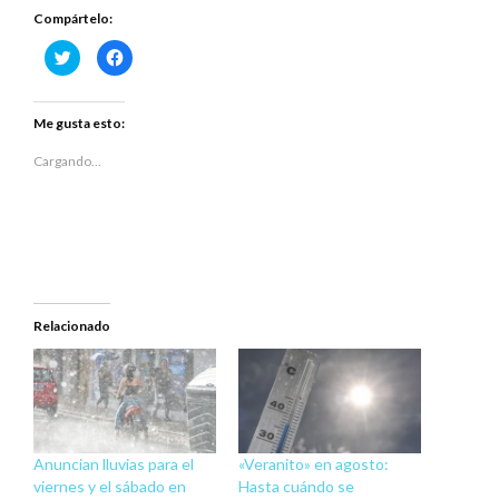
Compártelo:
Haz
Haz
clic
clic
para
para
compartir
compartir
en
en
Twitter
Facebook
Me gusta esto:
(Se
(Se
abre
abre
en
en
Cargando...
una
una
ventana
ventana
nueva)
nueva)
Relacionado
Anuncian lluvias para el
«Veranito» en agosto:
viernes y el sábado en
Hasta cuándo se