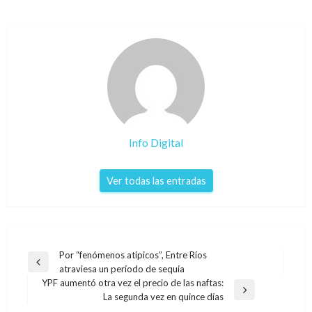
Info Digital
Ver todas las entradas
Navegación
Por “fenómenos atípicos”, Entre Ríos
Entrada
atraviesa un período de sequía
de
anterior
YPF aumentó otra vez el precio de las naftas:
entradas
Entrada
La segunda vez en quince días
siguiente