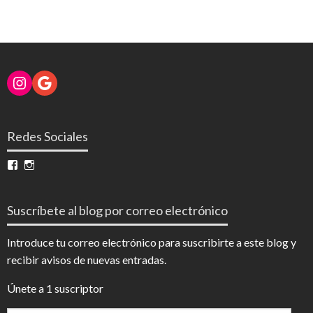
Instagram
Google
Redes Sociales
Ver
Ver
perfil
perfil
de
de
InfoDigital
@infodigitalnoticias
Suscríbete al blog por correo electrónico
en
en
Facebook
Instagram
Introduce tu correo electrónico para suscribirte a este blog y
recibir avisos de nuevas entradas.
Únete a 1 suscriptor