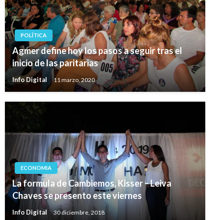
POLÍTICA
Agmer define hoy los pasos a seguir tras el
inicio de las paritarias
Info Digital
11 marzo, 2020
ECONOMIA
La formula de Cambiemos, Kisser – Leiva
Chaves se presento este viernes
Info Digital
30 diciembre, 2018