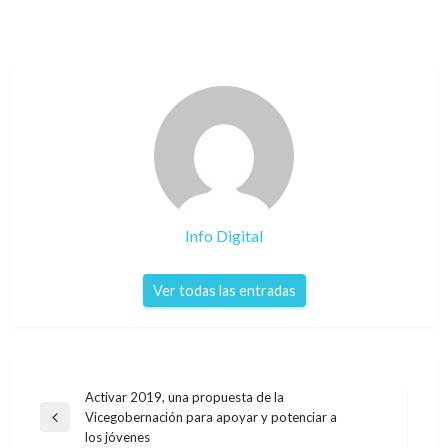
Info Digital
Ver todas las entradas
Navegación
Activar 2019, una propuesta de la
Vicegobernación para apoyar y potenciar a
de
Entrada
los jóvenes
anterior