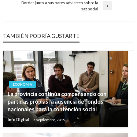
entradas
Bordet junto a sus pares advierten sobre la
Entrada
paz social
siguiente
TAMBIÉN PODRÍA GUSTARTE
ECONOMIA
La provincia continúa compensando con
partidas propias la ausencia de fondos
nacionales para la contención social
Info Digital
5 septiembre, 2019