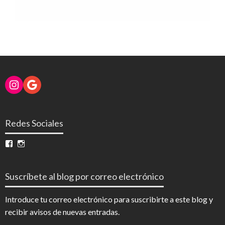
Instagram
Google
Redes Sociales
Ver
Ver
perfil
perfil
de
de
InfoDigital
@infodigitalnoticias
Suscríbete al blog por correo electrónico
en
en
Facebook
Instagram
Introduce tu correo electrónico para suscribirte a este blog y
recibir avisos de nuevas entradas.