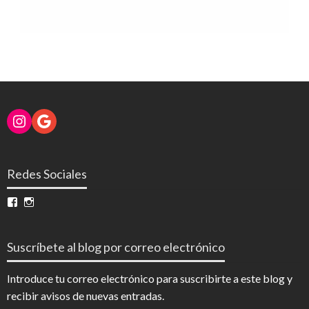
Instagram
Google
Redes Sociales
Ver
Ver
perfil
perfil
de
de
InfoDigital
@infodigitalnoticias
Suscríbete al blog por correo electrónico
en
en
Facebook
Instagram
Introduce tu correo electrónico para suscribirte a este blog y
recibir avisos de nuevas entradas.