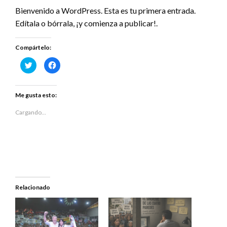
Bienvenido a WordPress. Esta es tu primera entrada.
Edítala o bórrala, ¡y comienza a publicar!.
Compártelo:
Haz
Haz
clic
clic
para
para
compartir
compartir
en
en
Twitter
Facebook
Me gusta esto:
(Se
(Se
abre
abre
en
en
Cargando...
una
una
ventana
ventana
nueva)
nueva)
Relacionado