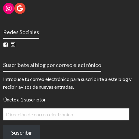
Instagram
Google
Redes Sociales
Ver
Ver
perfil
perfil
de
de
InfoDigital
@infodigitalnoticias
Suscríbete al blog por correo electrónico
en
en
Facebook
Instagram
Introduce tu correo electrónico para suscribirte a este blog y
recibir avisos de nuevas entradas.
Únete a 1 suscriptor
Dirección
de
correo
Suscribir
electrónico