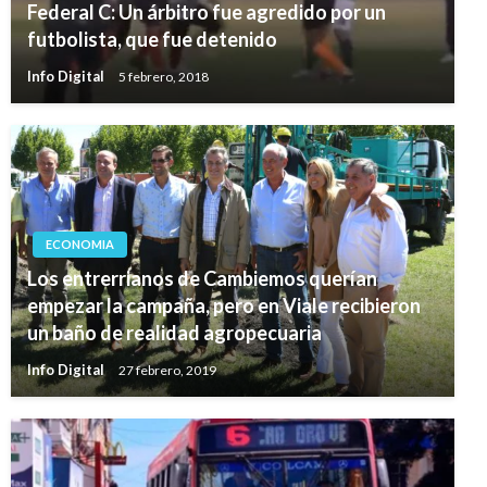
Federal C: Un árbitro fue agredido por un
futbolista, que fue detenido
Info Digital
5 febrero, 2018
ECONOMIA
Los entrerrianos de Cambiemos querían
empezar la campaña, pero en Viale recibieron
un baño de realidad agropecuaria
Info Digital
27 febrero, 2019