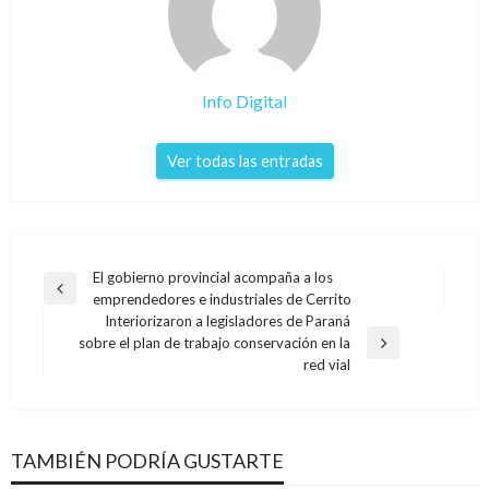
Info Digital
Ver todas las entradas
Navegación
El gobierno provincial acompaña a los
Entrada
emprendedores e industriales de Cerrito
de
anterior
Interiorizaron a legisladores de Paraná
entradas
sobre el plan de trabajo conservación en la
Entrada
red vial
siguiente
TAMBIÉN PODRÍA GUSTARTE