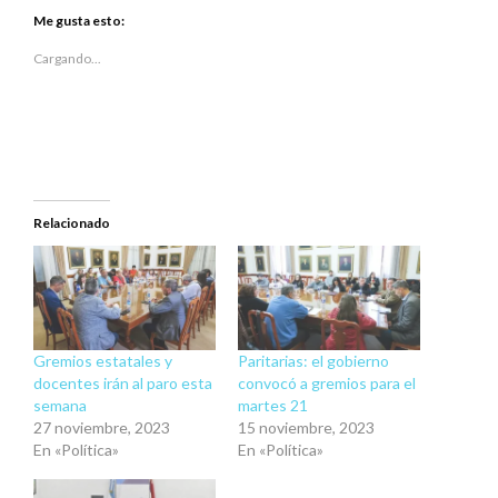
en
en
Twitter
Facebook
Me gusta esto:
(Se
(Se
abre
abre
en
en
Cargando...
una
una
ventana
ventana
nueva)
nueva)
Relacionado
Gremios estatales y
Paritarias: el gobierno
docentes irán al paro esta
convocó a gremios para el
semana
martes 21
27 noviembre, 2023
15 noviembre, 2023
En «Política»
En «Política»