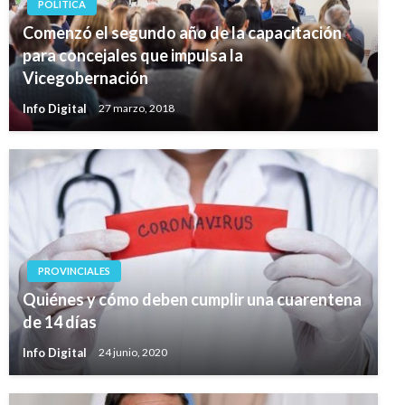
POLÍTICA
Comenzó el segundo año de la capacitación
para concejales que impulsa la
Vicegobernación
Info Digital
27 marzo, 2018
PROVINCIALES
Quiénes y cómo deben cumplir una cuarentena
de 14 días
Info Digital
24 junio, 2020