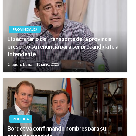
PROVINCIALES
El secretario de Transporte de la provincia
presentó su renuncia para ser precandidato a
Intendente
Claudio Luna
18 junio, 2023
POLÍTICA
Bordet va confirmando nombres para su