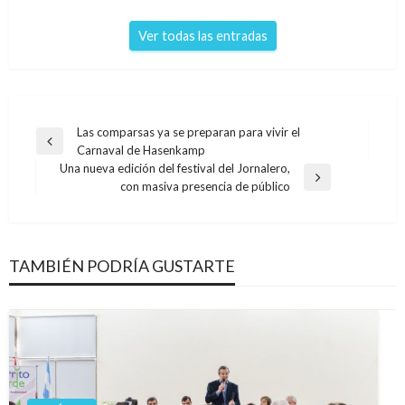
Ver todas las entradas
Navegación
Las comparsas ya se preparan para vivir el
Entrada
Carnaval de Hasenkamp
de
anterior
Una nueva edición del festival del Jornalero,
entradas
Entrada
con masiva presencia de público
siguiente
TAMBIÉN PODRÍA GUSTARTE