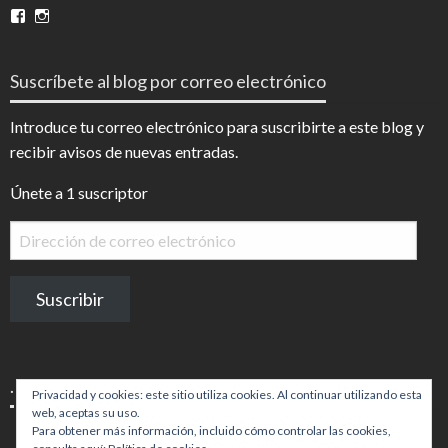
Ver
Ver
perfil
perfil
de
de
InfoDigital
@infodigitalnoticias
Suscríbete al blog por correo electrónico
en
en
Facebook
Instagram
Introduce tu correo electrónico para suscribirte a este blog y
recibir avisos de nuevas entradas.
Únete a 1 suscriptor
Dirección
de
correo
Suscribir
electrónico
.
Privacidad y cookies: este sitio utiliza cookies. Al continuar utilizando esta
web, aceptas su uso.
Para obtener más información, incluido cómo controlar las cookies,