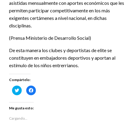
asistidas mensualmente con aportes económicos que les
permiten participar competitivamente en los más
exigentes certámenes a nivel nacional, en dichas
disciplinas.
(Prensa Ministerio de Desarrollo Social)
De esta manera los clubes y deportistas de elite se
constituyen en embajadores deportivos y aportan al
estímulo de los niños entrerrianos.
Compártelo:
Haz
Haz
clic
clic
para
para
compartir
compartir
en
en
Twitter
Facebook
Me gusta esto:
(Se
(Se
abre
abre
en
en
Cargando...
una
una
ventana
ventana
nueva)
nueva)