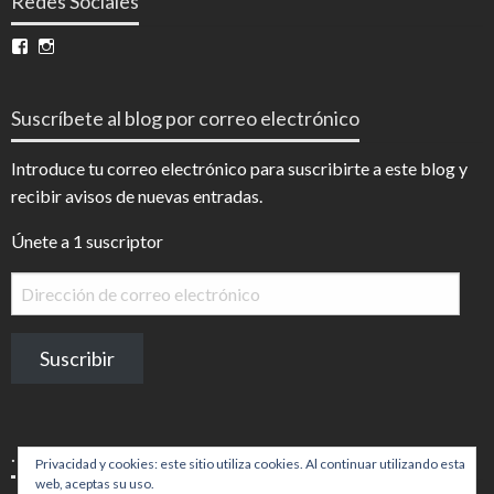
Redes Sociales
Ver
Ver
perfil
perfil
de
de
InfoDigital
@infodigitalnoticias
Suscríbete al blog por correo electrónico
en
en
Facebook
Instagram
Introduce tu correo electrónico para suscribirte a este blog y
recibir avisos de nuevas entradas.
Únete a 1 suscriptor
Dirección
de
correo
Suscribir
electrónico
.
Privacidad y cookies: este sitio utiliza cookies. Al continuar utilizando esta
web, aceptas su uso.