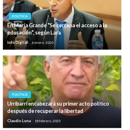
POLÍTICA
En María Grande “Se cercena el acceso a la
educación”, según Lara
Info Digital
6 enero, 2020
POLÍTICA
Urribarri encabezará su primer acto político
después de recuperar la libertad
Claudio Luna
18 febrero, 2025