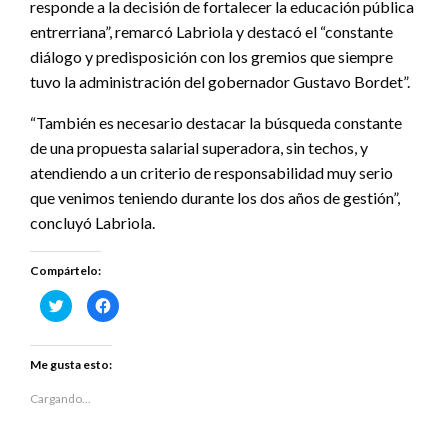
responde a la decisión de fortalecer la educación pública
entrerriana”, remarcó Labriola y destacó el “constante
diálogo y predisposición con los gremios que siempre
tuvo la administración del gobernador Gustavo Bordet”.
“También es necesario destacar la búsqueda constante
de una propuesta salarial superadora, sin techos, y
atendiendo a un criterio de responsabilidad muy serio
que venimos teniendo durante los dos años de gestión”,
concluyó Labriola.
Compártelo:
Haz
Haz
clic
clic
para
para
compartir
compartir
en
en
Twitter
Facebook
Me gusta esto:
(Se
(Se
abre
abre
en
en
Cargando...
una
una
ventana
ventana
nueva)
nueva)