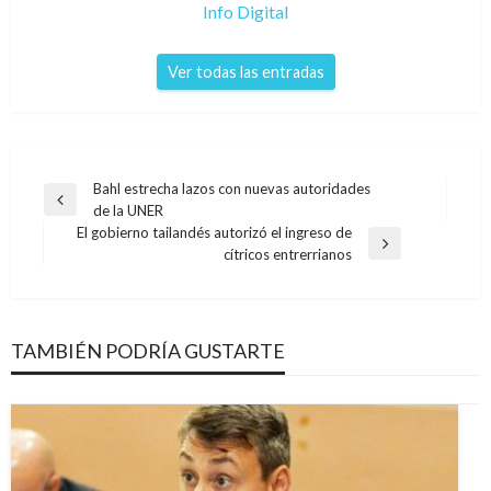
Info Digital
Ver todas las entradas
Navegación
Bahl estrecha lazos con nuevas autoridades
Entrada
de la UNER
de
anterior
El gobierno tailandés autorizó el ingreso de
entradas
Entrada
cítricos entrerrianos
siguiente
TAMBIÉN PODRÍA GUSTARTE