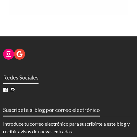
Instagram
Google
Redes Sociales
Ver
Ver
perfil
perfil
de
de
InfoDigital
@infodigitalnoticias
Suscríbete al blog por correo electrónico
en
en
Facebook
Instagram
Introduce tu correo electrónico para suscribirte a este blog y
recibir avisos de nuevas entradas.