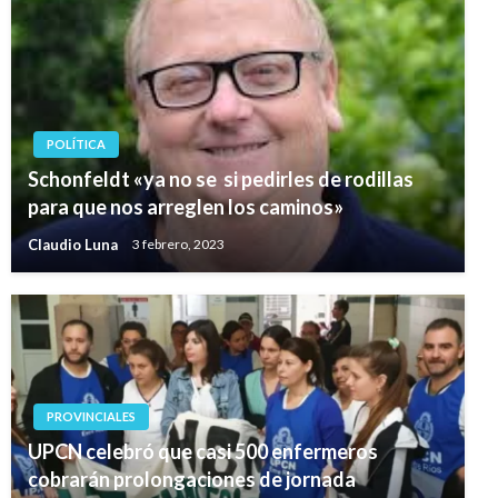
POLÍTICA
Schonfeldt «ya no se si pedirles de rodillas
para que nos arreglen los caminos»
Claudio Luna
3 febrero, 2023
PROVINCIALES
UPCN celebró que casi 500 enfermeros
cobrarán prolongaciones de jornada