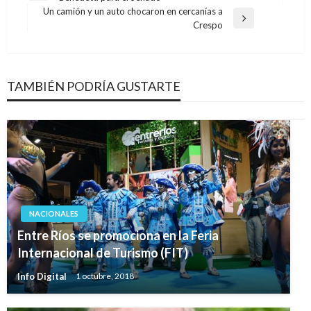
de
anterior
Un camión y un auto chocaron en cercanías a
entradas
Entrada
Crespo
siguiente
TAMBIÉN PODRÍA GUSTARTE
NACIONALES
Entre Ríos se promociona en la Feria
Internacional de Turismo (FIT)
Info Digital
1 octubre, 2018