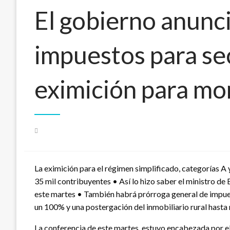
El gobierno anunc
impuestos para se
eximición para mo
Publicado
el
La
eximición para el régimen simplificado, categorías A y
35 mil contribuyentes • Así lo hizo saber el ministro d
este martes • También habrá prórroga general de impues
un 100% y una postergación del inmobiliario rural hasta
La conferencia de este martes, estuvo encabezada por el 