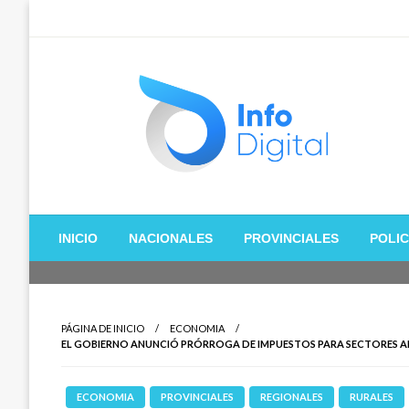
Saltar
al
contenido
Toda la información de Entre Rios, Paraná Campaña y Zona
InfoDigital
INICIO
NACIONALES
PROVINCIALES
POLIC
PÁGINA DE INICIO
ECONOMIA
EL GOBIERNO ANUNCIÓ PRÓRROGA DE IMPUESTOS PARA SECTORES A
ECONOMIA
PROVINCIALES
REGIONALES
RURALES