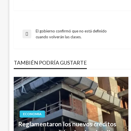
El gobierno confirmó que no está definido
Navegación
Entrada
cuando volverán las clases.
anterior
de
TAMBIÉN PODRÍA GUSTARTE
entradas
ECONOMIA
Reglamentaron los nuevos créditos