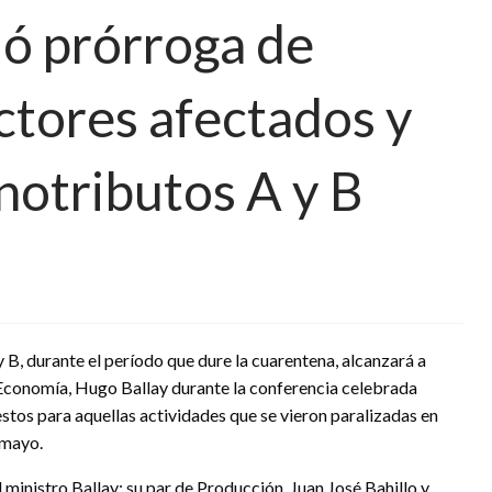
ió prórroga de
ctores afectados y
notributos A y B
 B, durante el período que dure la cuarentena, alcanzará a
e Economía, Hugo Ballay durante la conferencia celebrada
tos para aquellas actividades que se vieron paralizadas en
 mayo.
ministro Ballay; su par de Producción, Juan José Bahillo y