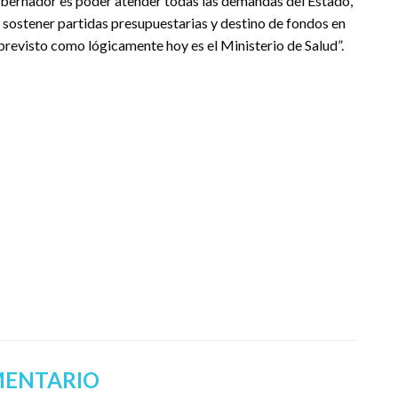
gobernador es poder atender todas las demandas del Estado,
r sostener partidas presupuestarias y destino de fondos en
previsto como lógicamente hoy es el Ministerio de Salud”.
MENTARIO