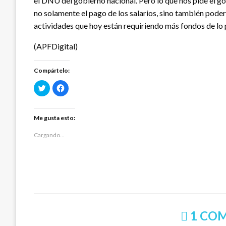
el DNU del gobierno nacional. Pero lo que nos pide el 
no solamente el pago de los salarios, sino también pode
actividades que hoy están requiriendo más fondos de lo 
(APFDigital)
Compártelo:
Haz
Haz
clic
clic
para
para
compartir
compartir
en
en
Twitter
Facebook
Me gusta esto:
(Se
(Se
abre
abre
en
en
Cargando...
una
una
ventana
ventana
nueva)
nueva)
1 CO