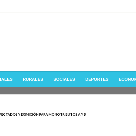
 de la manera mas fácil y rápida
IALES
RURALES
SOCIALES
DEPORTES
ECONO
FECTADOS Y EXIMICIÓN PARA MONOTRIBUTOS A Y B