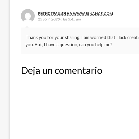
РЕГИСТРАЦИЯ НА WWW.BINANCE.COM
23 abril, 2023 a las 3:45 am
Thank you for your sharing. I am worried that I lack creati
you. But, I have a question, can you help me?
Deja un comentario