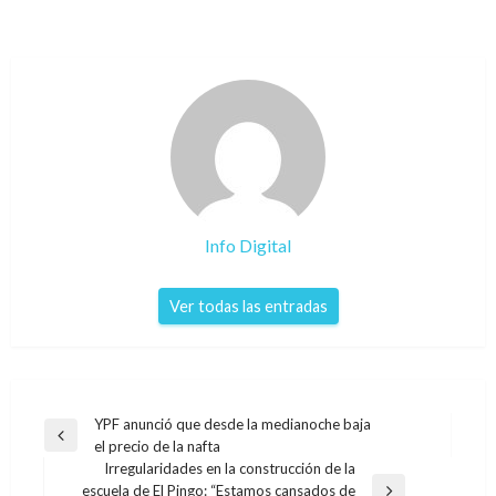
Info Digital
Ver todas las entradas
Navegación
YPF anunció que desde la medianoche baja
Entrada
el precio de la nafta
de
anterior
Irregularidades en la construcción de la
entradas
escuela de El Pingo: “Estamos cansados de