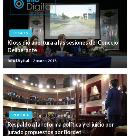
LOCALES
Kloss dio apertura a las sesiones del Concejo
Deliberante
Info Digital
2 marzo, 2018
POLÍTICA
Respaldo a la reforma política y el juicio por
jurado propuestos por Bordet