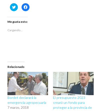
Haz
Haz
clic
clic
para
para
compartir
compartir
en
en
Twitter
Facebook
Me gusta esto:
(Se
(Se
abre
abre
en
en
Cargando...
una
una
ventana
ventana
nueva)
nueva)
Relacionado
Bordet declarará la
El presupuesto 2023
emergencia agropecuaria
creará un fondo para
7 marzo, 2018
proteger a la provincia de