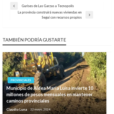
Navegación
Gurises de Las Garzas a Tecnopolis
Entrada
de
La provincia construirá nuevas viviendas en
anterior
Entrada
Seguí con recursos propios
entradas
siguiente
TAMBIÉN PODRÍA GUSTARTE
PROVINCIALES
Municipio de Aldea María Luisa invierte 10
millones de pesos mensuales en mantener
caminos provinciales
Claudio Luna
22 mayo, 2024