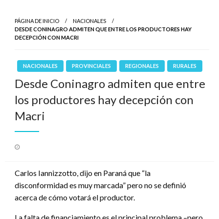
PÁGINA DE INICIO
NACIONALES
DESDE CONINAGRO ADMITEN QUE ENTRE LOS PRODUCTORES HAY
DECEPCIÓN CON MACRI
NACIONALES
PROVINCIALES
REGIONALES
RURALES
Desde Coninagro admiten que entre
los productores hay decepción con
Macri
Publicado
el
Carlos Iannizzotto, dijo en Paraná que “la
disconformidad es muy marcada” pero no se definió
acerca de cómo votará el productor.
La falta de financiamiento es el principal problema –pero