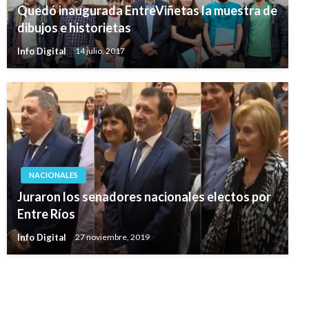
Quedó inaugurada EntreViñetas la muestra de
dibujos e historietas
Info Digital
14 julio, 2017
NACIONALES
Juraron los senadores nacionales electos por
Entre Ríos
Info Digital
27 noviembre, 2019