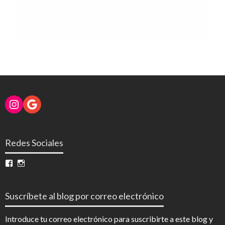
Instagram
Google
Redes Sociales
Ver
Ver
perfil
perfil
de
de
InfoDigital
@infodigitalnoticias
Suscríbete al blog por correo electrónico
en
en
Facebook
Instagram
Introduce tu correo electrónico para suscribirte a este blog y