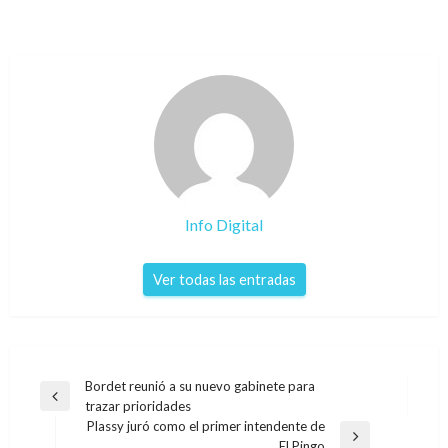
Info Digital
Ver todas las entradas
Navegación
Bordet reunió a su nuevo gabinete para
Entrada
trazar prioridades
de
anterior
Plassy juró como el primer intendente de
entradas
Entrada
El Pingo