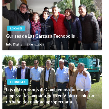
LOCALES
Gurises de Las Garzas a Tecnopolis
Info Digital
23 julio, 2018
ECONOMIA
Los entrerrianos de Cambiemos querían
empezar la campaña, pero en Viale recibieron
un baño de realidad agropecuaria