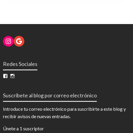
Instagram
Google
Redes Sociales
Ver
Ver
perfil
perfil
de
de
InfoDigital
@infodigitalnoticias
Suscríbete al blog por correo electrónico
en
en
Facebook
Instagram
Introduce tu correo electrónico para suscribirte a este blog y
recibir avisos de nuevas entradas.
Únete a 1 suscriptor