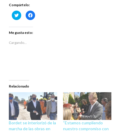
Compártelo:
Haz
Haz
clic
clic
para
para
compartir
compartir
en
en
Twitter
Facebook
Me gusta esto:
(Se
(Se
abre
abre
en
en
Cargando...
una
una
ventana
ventana
nueva)
nueva)
Relacionado
Bordet se interiorizó de la
“Estamos cumpliendo
marcha de las obras en
nuestro compromiso con