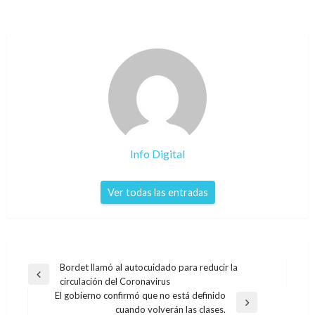
Info Digital
Ver todas las entradas
Navegación
Bordet llamó al autocuidado para reducir la
Entrada
circulación del Coronavirus
de
anterior
El gobierno confirmó que no está definido
entradas
Entrada
cuando volverán las clases.