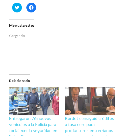
Haz
Haz
clic
clic
para
para
compartir
compartir
en
en
Twitter
Facebook
Me gusta esto:
(Se
(Se
abre
abre
en
en
Cargando...
una
una
ventana
ventana
nueva)
nueva)
Relacionado
Entregaron 76 nuevos
Bordet consiguió créditos
vehículos a la Policía para
a tasa cero para
fortalecer la seguridad en
productores entrerrianos