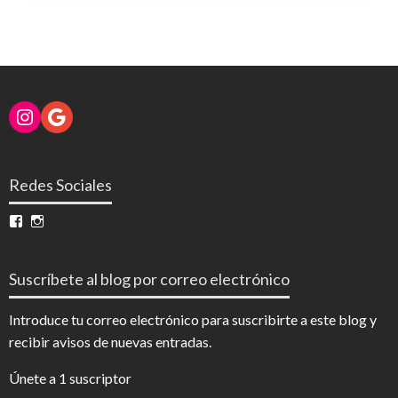
Instagram
Google
Redes Sociales
Ver
Ver
perfil
perfil
de
de
InfoDigital
@infodigitalnoticias
Suscríbete al blog por correo electrónico
en
en
Facebook
Instagram
Introduce tu correo electrónico para suscribirte a este blog y
recibir avisos de nuevas entradas.
Únete a 1 suscriptor