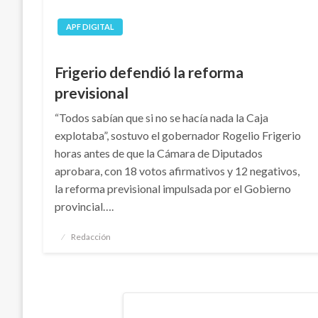
APF DIGITAL
Frigerio defendió la reforma
previsional
“Todos sabían que si no se hacía nada la Caja
explotaba”, sostuvo el gobernador Rogelio Frigerio
horas antes de que la Cámara de Diputados
aprobara, con 18 votos afirmativos y 12 negativos,
la reforma previsional impulsada por el Gobierno
provincial….
Publicado
Redacción
el
Navegación