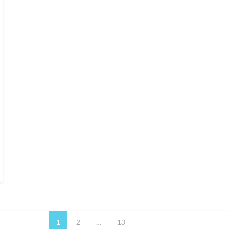
1
2
…
13