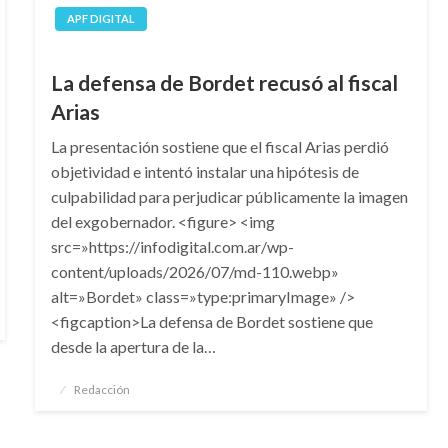
APF DIGITAL
La defensa de Bordet recusó al fiscal
Arias
La presentación sostiene que el fiscal Arias perdió
objetividad e intentó instalar una hipótesis de
culpabilidad para perjudicar públicamente la imagen
del exgobernador. <figure> <img
src=»https://infodigital.com.ar/wp-
content/uploads/2026/07/md-110.webp»
alt=»Bordet» class=»type:primaryImage» />
<figcaption>La defensa de Bordet sostiene que
desde la apertura de la…
Publicado
Redacción
el