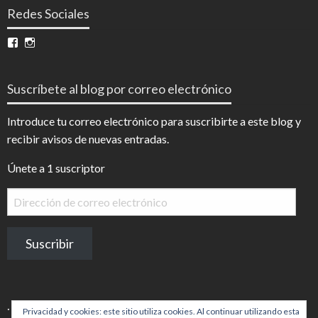
Redes Sociales
Ver
Ver
perfil
perfil
de
de
InfoDigital
@infodigitalnoticias
Suscríbete al blog por correo electrónico
en
en
Facebook
Instagram
Introduce tu correo electrónico para suscribirte a este blog y
recibir avisos de nuevas entradas.
Únete a 1 suscriptor
Dirección
de
correo
Suscribir
electrónico
.
Privacidad y cookies: este sitio utiliza cookies. Al continuar utilizando esta