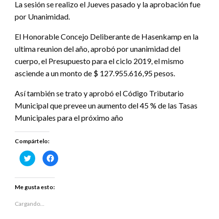
La sesión se realizo el Jueves pasado y la aprobación fue
por Unanimidad.
El Honorable Concejo Deliberante de Hasenkamp en la
ultima reunion del año, aprobó por unanimidad del
cuerpo, el Presupuesto para el ciclo 2019, el mismo
asciende a un monto de $ 127.955.616,95 pesos.
Así también se trato y aprobó el Código Tributario
Municipal que prevee un aumento del 45 % de las Tasas
Municipales para el próximo año
Compártelo:
Haz
Haz
clic
clic
para
para
compartir
compartir
en
en
Twitter
Facebook
Me gusta esto:
(Se
(Se
abre
abre
en
en
Cargando...
una
una
ventana
ventana