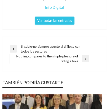
Info Digital
Ver todas las entradas
Navegación
El gobierno siempre apuntó al diálogo con
Entrada
todos los sectores
de
anterior
Nothing compares to the simple pleasure of
entradas
Entrada
riding a bike
siguiente
TAMBIÉN PODRÍA GUSTARTE