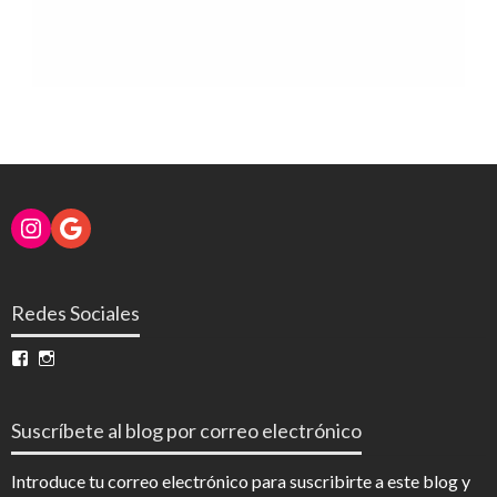
Instagram
Google
Redes Sociales
Ver
Ver
perfil
perfil
de
de
InfoDigital
@infodigitalnoticias
Suscríbete al blog por correo electrónico
en
en
Facebook
Instagram
Introduce tu correo electrónico para suscribirte a este blog y