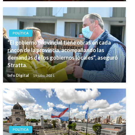
POLÍTICA
“El gobierno provincial tiene obras en cada
rincón de la provincia, acompañando las
demandas de los gobiernos locales”, aseguró
Stratta.
Info Digital
19 julio, 2021
POLÍTICA