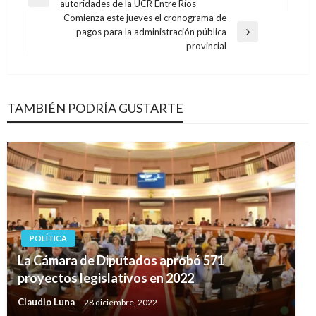
Entrada
autoridades de la UCR Entre Ríos
de
anterior
Comienza este jueves el cronograma de
entradas
pagos para la administración pública
Entrada
provincial
siguiente
TAMBIÉN PODRÍA GUSTARTE
POLÍTICA
La Cámara de Diputados aprobó 571
proyectos legislativos en 2022
Claudio Luna
28 diciembre, 2022