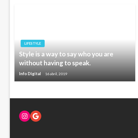
LIFESTYLE
Style is a way to say who you are
without having to speak.
Info Digital
16 abril, 2019
Instagram
Google