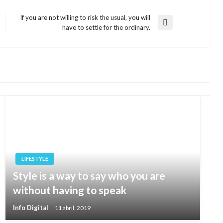
If you are not willing to risk the usual, you will
Entrada
have to settle for the ordinary.
siguiente
LIFESTYLE
Style is a way to say who you are
without having to speak
Info Digital
11 abril, 2019