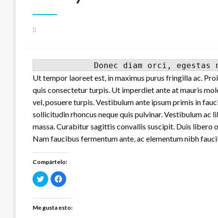
Publicado
el
Ut tempor laoreet est, in maximus purus fringilla ac. Proin
quis consectetur turpis. Ut imperdiet ante at mauris mol
vel, posuere turpis. Vestibulum ante ipsum primis in fauci
sollicitudin rhoncus neque quis pulvinar. Vestibulum ac l
massa. Curabitur sagittis convallis suscipit. Duis libero or
Nam faucibus fermentum ante, ac elementum nibh faucibu
Compártelo:
Haz
Haz
clic
clic
para
para
compartir
compartir
en
en
Twitter
Facebook
Me gusta esto:
(Se
(Se