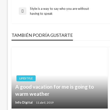
Style is a way to say who you are without
Navegación
Entrada
having to speak
anterior
de
TAMBIÉN PODRÍA GUSTARTE
entradas
LIFESTYLE
A good vacation for me is going to
warm weather
Info Digital
11 abril, 2019