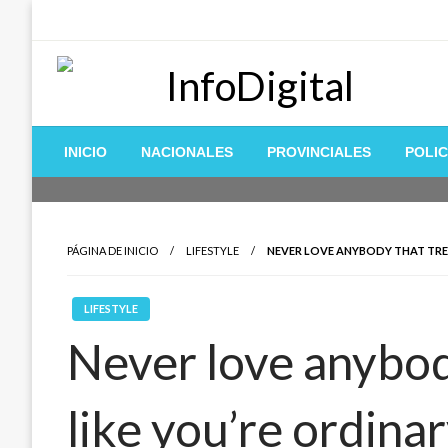
Saltar
al
contenido
Toda la información de Entre Rios, Paraná Campaña y Zona
InfoDigital
INICIO
NACIONALES
PROVINCIALES
POLIC
PÁGINA DE INICIO
LIFESTYLE
NEVER LOVE ANYBODY THAT TREA
LIFESTYLE
Never love anybod
like you’re ordinar