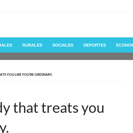
 de la manera mas fácil y rápida
IALES
RURALES
SOCIALES
DEPORTES
ECONO
TS YOU LIKE YOU’RE ORDINARY.
y that treats you
y.