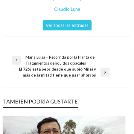
Claudio Luna
Ver todas las entradas
Navegación
María Luisa – Recorrida por la Planta de
Entrada
Tratamientos de líquidos cloacales
de
anterior
El 72% está peor desde que subió Milei y
entradas
Entrada
más de la mitad tiene que usar ahorros
siguiente
TAMBIÉN PODRÍA GUSTARTE