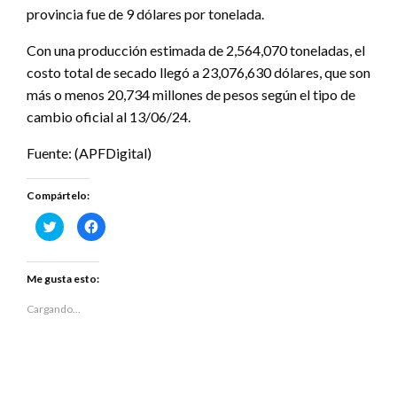
provincia fue de 9 dólares por tonelada.
Con una producción estimada de 2,564,070 toneladas, el
costo total de secado llegó a 23,076,630 dólares, que son
más o menos 20,734 millones de pesos según el tipo de
cambio oficial al 13/06/24.
Fuente: (APFDigital)
Compártelo:
Haz
Haz
clic
clic
para
para
compartir
compartir
en
en
Twitter
Facebook
Me gusta esto:
(Se
(Se
abre
abre
en
en
Cargando...
una
una
ventana
ventana
nueva)
nueva)