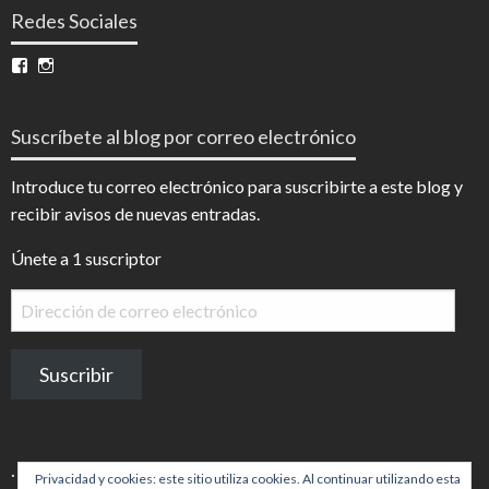
Redes Sociales
Ver
Ver
perfil
perfil
de
de
InfoDigital
@infodigitalnoticias
Suscríbete al blog por correo electrónico
en
en
Facebook
Instagram
Introduce tu correo electrónico para suscribirte a este blog y
recibir avisos de nuevas entradas.
Únete a 1 suscriptor
Dirección
de
correo
Suscribir
electrónico
.
Privacidad y cookies: este sitio utiliza cookies. Al continuar utilizando esta