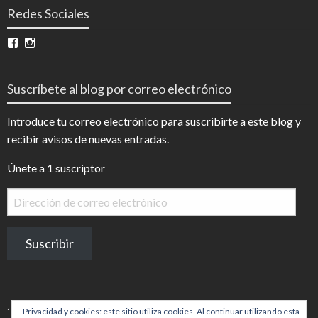
Redes Sociales
Ver
Ver
perfil
perfil
de
de
InfoDigital
@infodigitalnoticias
Suscríbete al blog por correo electrónico
en
en
Facebook
Instagram
Introduce tu correo electrónico para suscribirte a este blog y
recibir avisos de nuevas entradas.
Únete a 1 suscriptor
Dirección
de
correo
Suscribir
electrónico
.
Privacidad y cookies: este sitio utiliza cookies. Al continuar utilizando esta