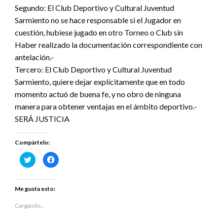
Segundo: El Club Deportivo y Cultural Juventud
Sarmiento no se hace responsable si el Jugador en
cuestión, hubiese jugado en otro Torneo o Club sin
Haber realizado la documentación correspondiente con
antelación.-
Tercero: El Club Deportivo y Cultural Juventud
Sarmiento, quiere dejar explícitamente que en todo
momento actuó de buena fe, y no obro de ninguna
manera para obtener ventajas en el ámbito deportivo.-
SERÁ JUSTICIA
Compártelo:
Haz
Haz
clic
clic
para
para
compartir
compartir
en
en
Twitter
Facebook
Me gusta esto:
(Se
(Se
abre
abre
en
en
Cargando...
una
una
ventana
ventana