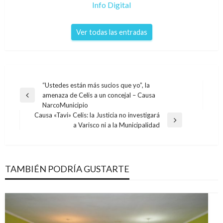
Info Digital
Ver todas las entradas
Navegación
“Ustedes están más sucios que yo”, la
amenaza de Celis a un concejal – Causa
de
Entrada
NarcoMunicipio
anterior
entradas
Causa «Tavi» Celis: la Justicia no investigará
Entrada
a Varisco ni a la Municipalidad
siguiente
TAMBIÉN PODRÍA GUSTARTE