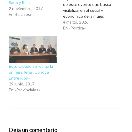
Sano y Rico
de este evento que busca
2 noviembre, 2017
visibilizar el rol social y
En «Locales»
económico de la mujer,
con foco en la prevención
4 marzo, 2026
de la violencia. La Cámara
En «Política»
de Diputados adhiere a la
propuesta mediante una
edición en formato radio
streaming producida por
Diputados Medios.…
Este sábado se realiza la
primera feria «Conocé
Entre Ríos»
29 junio, 2017
En «Provinciales»
Deja un comentario