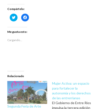
Compártelo:
Haz
Haz
clic
clic
para
para
compartir
compartir
en
en
Twitter
Facebook
Me gusta esto:
(Se
(Se
abre
abre
en
en
Cargando...
una
una
ventana
ventana
nueva)
nueva)
Relacionado
Mujer Activa: un espacio
para fortalecer la
autonomía y los derechos
de las entrerrianas
El Gobierno de Entre Ríos
Segunda Feria de Arte
impulsa la tercera edición