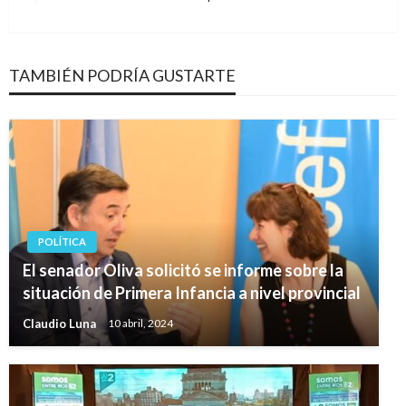
entradas
siguiente
TAMBIÉN PODRÍA GUSTARTE
POLÍTICA
El senador Oliva solicitó se informe sobre la
situación de Primera Infancia a nivel provincial
Claudio Luna
10 abril, 2024