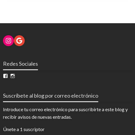
Instagram
Google
Redes Sociales
Ver
Ver
perfil
perfil
de
de
InfoDigital
@infodigitalnoticias
Suscríbete al blog por correo electrónico
en
en
Facebook
Instagram
Introduce tu correo electrónico para suscribirte a este blog y
recibir avisos de nuevas entradas.
Únete a 1 suscriptor