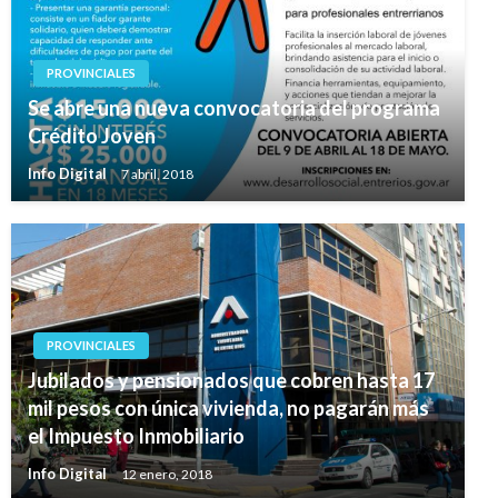
PROVINCIALES
Se abre una nueva convocatoria del programa
Crédito Joven
Info Digital
7 abril, 2018
PROVINCIALES
Jubilados y pensionados que cobren hasta 17
mil pesos con única vivienda, no pagarán más
el Impuesto Inmobiliario
Info Digital
12 enero, 2018