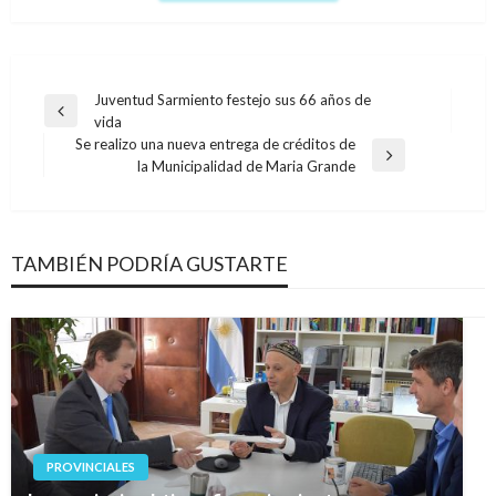
Navegación
Juventud Sarmiento festejo sus 66 años de
Entrada
vida
de
anterior
Se realizo una nueva entrega de créditos de
entradas
Entrada
la Municipalidad de Maria Grande
siguiente
TAMBIÉN PODRÍA GUSTARTE
PROVINCIALES