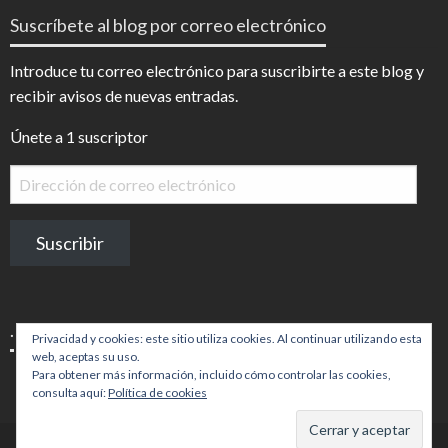
InfoDigital
@infodigitalnoticias
Suscríbete al blog por correo electrónico
en
en
Facebook
Instagram
Introduce tu correo electrónico para suscribirte a este blog y
recibir avisos de nuevas entradas.
Únete a 1 suscriptor
Dirección
de
correo
Suscribir
electrónico
.
Privacidad y cookies: este sitio utiliza cookies. Al continuar utilizando esta
web, aceptas su uso.
Para obtener más información, incluido cómo controlar las cookies,
consulta aquí:
Política de cookies