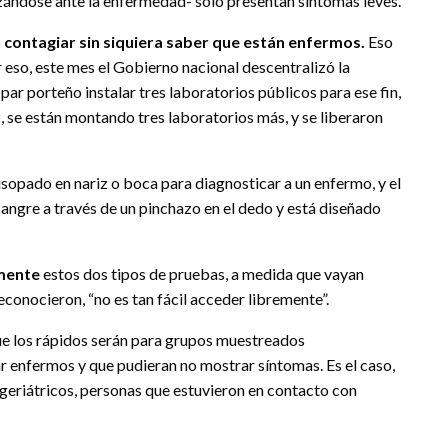
zándose ante la enfermedad- sólo presentan síntomas leves.
contagiar sin siquiera saber que están enfermos.
Eso
 eso, este mes el Gobierno nacional descentralizó la
 par porteño instalar tres laboratorios públicos para ese fin,
z, se están montando tres laboratorios más, y se liberaron
hisopado en nariz o boca para diagnosticar a un enfermo, y el
angre a través de un pinchazo en el dedo y está diseñado
amente
estos dos tipos de pruebas, a medida que vayan
econocieron, “no es tan fácil acceder libremente”.
ue los rápidos serán para grupos muestreados
 enfermos y que pudieran no mostrar síntomas. Es el caso,
 geriátricos, personas que estuvieron en contacto con