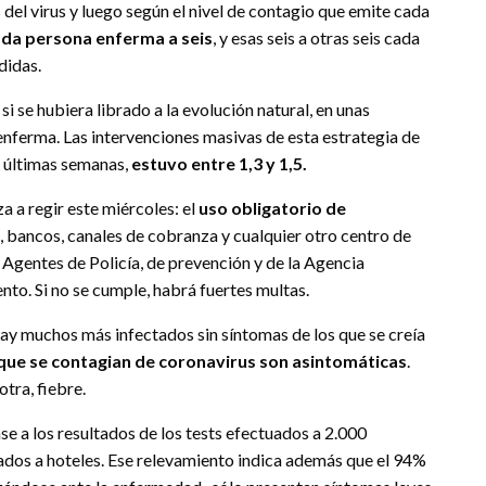
s del virus y luego según el nivel de contagio que emite cada
cada persona enferma a seis
, y esas seis a otras seis cada
didas.
i se hubiera librado a la evolución natural, en unas
enferma. Las intervenciones masivas de esta estrategia de
s últimas semanas,
estuvo entre 1,3 y 1,5.
 a regir este miércoles: el
uso obligatorio de
 bancos, canales de cobranza y cualquier otro centro de
. Agentes de Policía, de prevención y de la Agencia
to. Si no se cumple, habrá fuertes multas.
ay muchos más infectados sin síntomas de los que se creía
que se contagian de coronavirus son asintomáticas
.
otra, fiebre.
se a los resultados de los tests efectuados a 2.000
ados a hoteles. Ese relevamiento indica además que el 94%