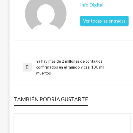
Info Digital
Ver todas las entradas
Ya hay más de 2 millones de contagios
Navegación
confirmados en el mundo y casi 130 mil
Entrada
muertos
anterior
de
entradas
TAMBIÉN PODRÍA GUSTARTE