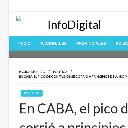
Saltar
al
contenido
Toda la información de Entre Rios, Paraná Campaña y Zona
InfoDigital
INICIO
NACIONALES
PROVINCIALES
POLIC
PÁGINA DE INICIO
POLÍTICA
EN CABA, EL PICO DE CONTAGIOS SE CORRIÓ A PRINCIPIOS DE JUNIO
POLÍTICA
En CABA, el pico d
corrió a principios