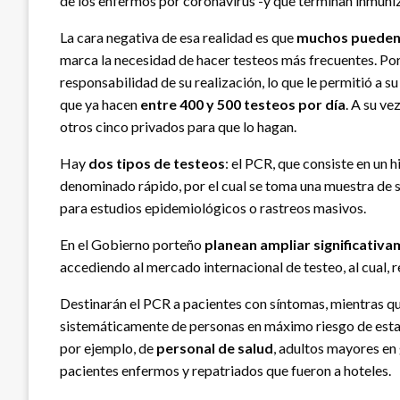
de los enfermos por coronavirus -y que terminan inmuni
La cara negativa de esa realidad es que
muchos pueden 
marca la necesidad de hacer testeos más frecuentes. Por
responsabilidad de su realización, lo que le permitió a su
que ya hacen
entre 400 y 500 testeos por día
. A su ve
otros cinco privados para que lo hagan.
Hay
dos tipos de testeos
: el PCR, que consiste en un 
denominado rápido, por el cual se toma una muestra de s
para estudios epidemiológicos o rastreos masivos.
En el Gobierno porteño
planean ampliar significativ
accediendo al mercado internacional de testeo, al cual, r
Destinarán el PCR a pacientes con síntomas, mientras q
sistemáticamente de personas en máximo riesgo de estar
por ejemplo, de
personal de salud
, adultos mayores en
pacientes enfermos y repatriados que fueron a hoteles.