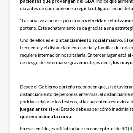
pacientes que provengan del GBA
, índice que aumen
día antes de que comience a regir la obligatoriedad del 
“La curva va a ocurrir pero a una
velocidad relativamen
porteño. Este achatamiento se da gracias a una estrategi
Uno de ellos es el
distanciamiento social masivo.
El s
frecuente y el distanciamiento social y familiar de toda 
requiere internación hospitalaria. En tercer lugar está
el
de riesgo de enfermarse gravemente, es decir,
los mayo
Desde el Gobierno porteño reconocen que, si se tuvieran
distanciamiento de personas enfermas, el distanciamient
podrían relajarse los testeos, si la cuarentena estuviera
juegan entre sí
y el Estado debe saber cómo ir admini
que evoluciona la curva.
En ese sentido, es útil introducir un concepto, el de R0 (R