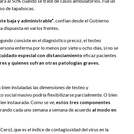
tará al 50% cuando se trate de casos ambulatorios. Fue un
uso de tapabocas.
te baja y administrable”
, confían desde el Gobierno
a dispuesta en varios frentes.
egundo consiste en el diagnóstico precoz, el testeo
persona enferma por lo menos por siete u ocho días, si no se
 cuidado especial con distanciamiento
eficaz pacientes
res y quienes sufran otras patologías graves.
 bien instaladas las dimensiones de testeo y
o social masivo podría flexibilizarse parcialmente. O bien
 bien instaurada. Como se ve,
estos tres componentes
strando cada uno semana a semana de acuerdo
al modo en
 Cero), que es el índice de contagiosidad del virus en la