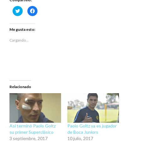
Haz
Haz
clic
clic
para
para
compartir
compartir
en
en
Twitter
Facebook
Me gusta esto:
(Se
(Se
abre
abre
en
en
Cargando...
una
una
ventana
ventana
nueva)
nueva)
Relacionado
Así terminó Paolo Goltz
Paolo Goltz ya es jugador
su primer Superclásico
de Boca Juniors
3 septiembre, 2017
10 julio, 2017