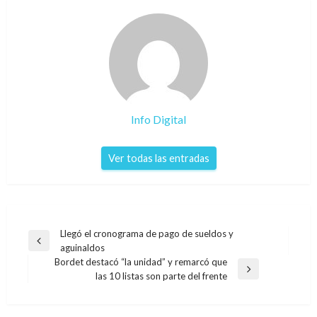
Info Digital
Ver todas las entradas
Navegación
Llegó el cronograma de pago de sueldos y
Entrada
aguinaldos
de
anterior
Bordet destacó “la unidad” y remarcó que
entradas
Entrada
las 10 listas son parte del frente
siguiente