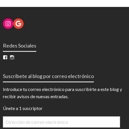
Instagram
Google
Redes Sociales
Ver
Ver
perfil
perfil
de
de
InfoDigital
@infodigitalnoticias
Suscríbete al blog por correo electrónico
en
en
Facebook
Instagram
Introduce tu correo electrónico para suscribirte a este blog y
recibir avisos de nuevas entradas.
Únete a 1 suscriptor
Dirección
de