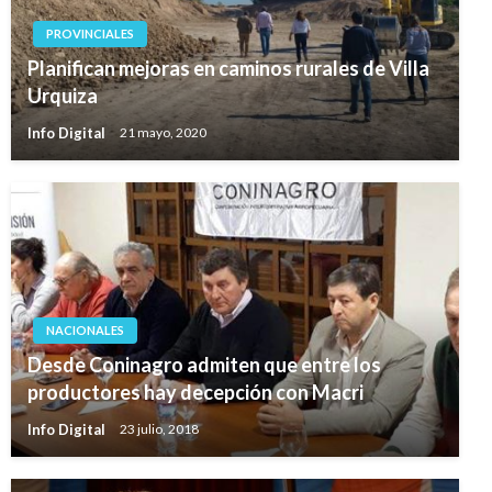
PROVINCIALES
Planifican mejoras en caminos rurales de Villa
Urquiza
Info Digital
21 mayo, 2020
NACIONALES
Desde Coninagro admiten que entre los
productores hay decepción con Macri
Info Digital
23 julio, 2018