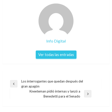
Info Digital
Ver todas las entradas
Navegación
Los interrogantes que quedan después del
Entrada
gran apagón
de
anterior
Kneeteman pidió internas y lanzó a
entradas
Entrada
Benedetti para el Senado
siguiente