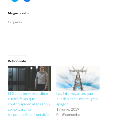
para
para
compartir
compartir
en
en
Twitter
Facebook
Me gusta esto:
(Se
(Se
abre
abre
en
en
Cargando...
una
una
ventana
ventana
nueva)
nueva)
Relacionado
El Gobierno ya identificó
Los interrogantes que
cuatro fallas que
quedan después del gran
contribuyeron al apagón y
apagón
complicaron la
17 junio, 2019
recuperación del servicio
En «Economia»