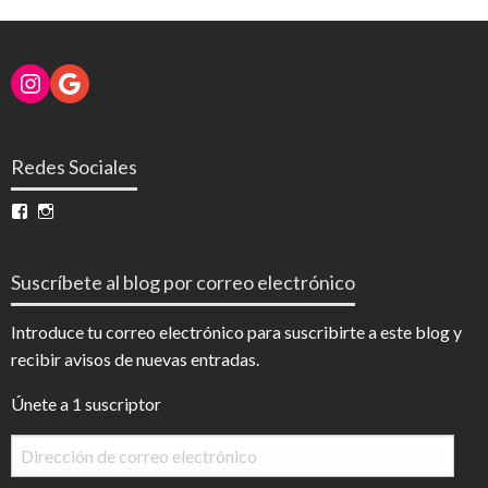
Instagram
Google
Redes Sociales
Ver
Ver
perfil
perfil
de
de
InfoDigital
@infodigitalnoticias
Suscríbete al blog por correo electrónico
en
en
Facebook
Instagram
Introduce tu correo electrónico para suscribirte a este blog y
recibir avisos de nuevas entradas.
Únete a 1 suscriptor
Dirección
de