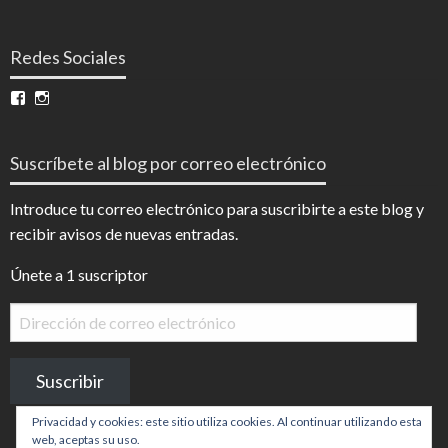
Redes Sociales
Ver
Ver
perfil
perfil
de
de
InfoDigital
@infodigitalnoticias
Suscríbete al blog por correo electrónico
en
en
Facebook
Instagram
Introduce tu correo electrónico para suscribirte a este blog y
recibir avisos de nuevas entradas.
Únete a 1 suscriptor
Dirección
de
correo
Suscribir
electrónico
Privacidad y cookies: este sitio utiliza cookies. Al continuar utilizando esta
web, aceptas su uso.