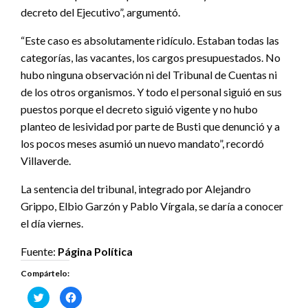
decreto del Ejecutivo”, argumentó.
“Este caso es absolutamente ridículo. Estaban todas las
categorías, las vacantes, los cargos presupuestados. No
hubo ninguna observación ni del Tribunal de Cuentas ni
de los otros organismos. Y todo el personal siguió en sus
puestos porque el decreto siguió vigente y no hubo
planteo de lesividad por parte de Busti que denunció y a
los pocos meses asumió un nuevo mandato”, recordó
Villaverde.
La sentencia del tribunal, integrado por Alejandro
Grippo, Elbio Garzón y Pablo Vírgala, se daría a conocer
el día viernes.
Fuente:
Página Política
Compártelo:
Haz
Haz
clic
clic