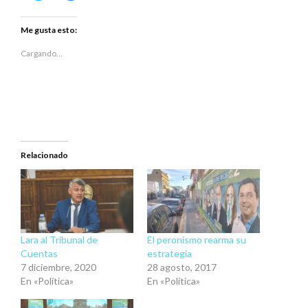
para
para
compartir
compartir
en
en
Twitter
Facebook
Me gusta esto:
(Se
(Se
abre
abre
en
en
Cargando...
una
una
ventana
ventana
nueva)
nueva)
Relacionado
Lara al Tribunal de
El peronismo rearma su
Cuentas
estrategia
7 diciembre, 2020
28 agosto, 2017
En «Política»
En «Política»