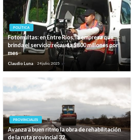
POLÍTICA
Fotomultas: en Entre Ríos, la empresa que
brinda el servicio recauda $800 millones por
mes
Claudio Luna
24 julio, 2025
PROVINCIALES
Avanza a buen ritmo la obra de rehabilitación
de la ruta provincial 32