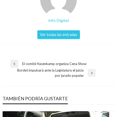
Info Digital
Ver todas las entradas
Navegación
El comité Hasenkamp organiza Cena Show
Entrada
de
Bordet impulsará ante la Legislatura el juicio
anterior
Entrada
por jurado popular
entradas
siguiente
TAMBIÉN PODRÍA GUSTARTE