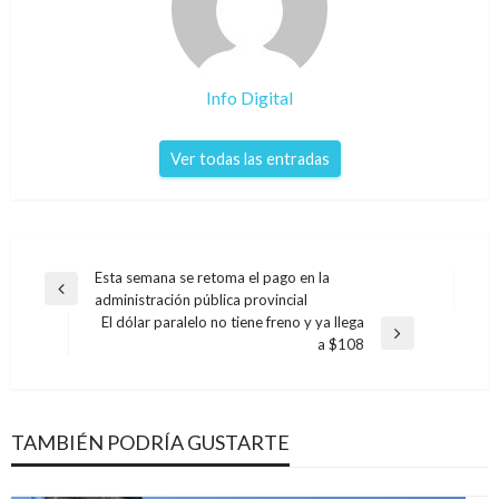
Info Digital
Ver todas las entradas
Navegación
Esta semana se retoma el pago en la
Entrada
administración pública provincial
de
anterior
El dólar paralelo no tiene freno y ya llega
entradas
Entrada
a $108
siguiente
TAMBIÉN PODRÍA GUSTARTE