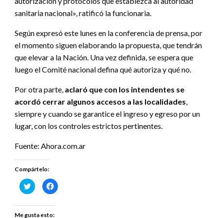
autorización y protocolos que establezca al autoridad
sanitaria nacional», ratificó la funcionaria.
Según expresó este lunes en la conferencia de prensa, por
el momento siguen elaborando la propuesta, que tendrán
que elevar a la Nación. Una vez definida, se espera que
luego el Comité nacional defina qué autoriza y qué no.
Por otra parte,
aclaró que con los intendentes se
acordó cerrar algunos accesos a las localidades
,
siempre y cuando se garantice el ingreso y egreso por un
lugar, con los controles estrictos pertinentes.
Fuente: Ahora.com.ar
Compártelo:
Haz
Haz
clic
clic
para
para
compartir
compartir
en
en
Twitter
Facebook
Me gusta esto: