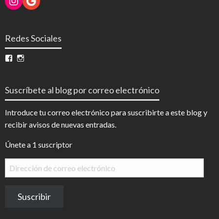
Redes Sociales
Ver
Ver
perfil
perfil
de
de
InfoDigital
@infodigitalnoticias
Suscríbete al blog por correo electrónico
en
en
Facebook
Instagram
Introduce tu correo electrónico para suscribirte a este blog y
recibir avisos de nuevas entradas.
Únete a 1 suscriptor
Dirección
de
correo
Suscribir
electrónico