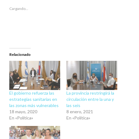
(Se
(Se
abre
abre
en
en
Cargando...
una
una
ventana
ventana
nueva)
nueva)
Relacionado
El gobierno refuerza las
La provincia restringirá la
estrategias sanitarias en
circulación entre la una y
las zonas más vulnerables
las seis
18 mayo, 2020
8 enero, 2021
En «Política»
En «Política»