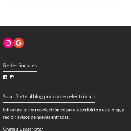
Instagram
Google
Redes Sociales
Ver
Ver
perfil
perfil
de
de
InfoDigital
@infodigitalnoticias
Suscríbete al blog por correo electrónico
en
en
Facebook
Instagram
Introduce tu correo electrónico para suscribirte a este blog y
recibir avisos de nuevas entradas.
Únete a 1 suscriptor