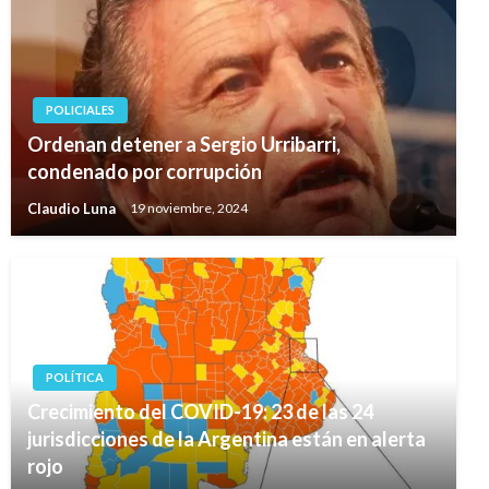
POLICIALES
Ordenan detener a Sergio Urribarri,
condenado por corrupción
Claudio Luna
19 noviembre, 2024
POLÍTICA
Crecimiento del COVID-19: 23 de las 24
jurisdicciones de la Argentina están en alerta
rojo