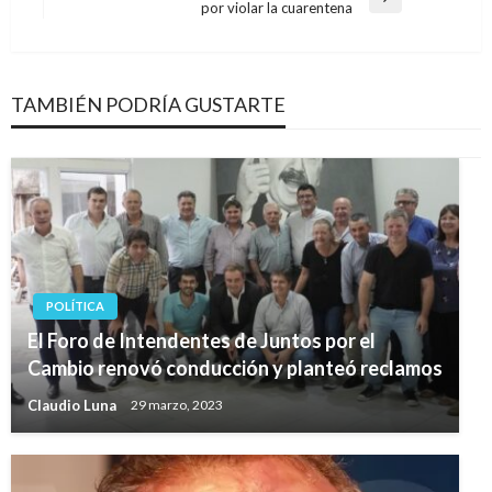
entradas
Entrada
por violar la cuarentena
siguiente
TAMBIÉN PODRÍA GUSTARTE
POLÍTICA
El Foro de Intendentes de Juntos por el
Cambio renovó conducción y planteó reclamos
Claudio Luna
29 marzo, 2023