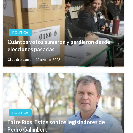
POLÍTICA
Cuántos votos sumaron y perdieron desde
elecciones pasadas
Claudio Luna
15 agosto, 2023
POLÍTICA
Entre Ríos: Estos son los legisladores de
Pedro Galimberti