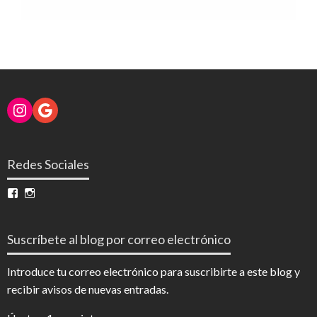
Instagram
Google
Redes Sociales
Ver
Ver
perfil
perfil
de
de
InfoDigital
@infodigitalnoticias
Suscríbete al blog por correo electrónico
en
en
Facebook
Instagram
Introduce tu correo electrónico para suscribirte a este blog y
recibir avisos de nuevas entradas.