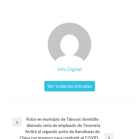
Info Digital
Ver todas las entradas
Navegación
Robo en municipio de Tabossi: domicilio
Entrada
allanado sería de empleado de Tesorería
de
anterior
Arribó el segundo avión de Aerolineas de
entradas
China con insumos para combatir el COVID-