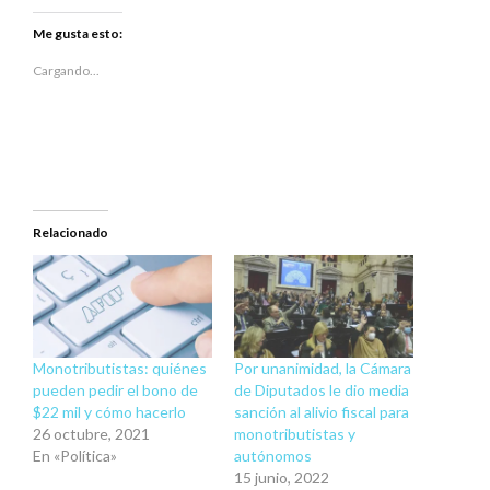
compartir
compartir
en
en
Twitter
Facebook
Me gusta esto:
(Se
(Se
abre
abre
en
en
Cargando...
una
una
ventana
ventana
nueva)
nueva)
Relacionado
Monotributistas: quiénes
Por unanimidad, la Cámara
pueden pedir el bono de
de Diputados le dio media
$22 mil y cómo hacerlo
sanción al alivio fiscal para
26 octubre, 2021
monotributistas y
En «Política»
autónomos
15 junio, 2022