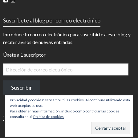
Ver
Ver
perfil
perfil
de
de
InfoDigital
@infodigitalnoticias
Suscríbete al blog por correo electrónico
en
en
Facebook
Instagram
Introduce tu correo electrónico para suscribirte a este blog y
recibir avisos de nuevas entradas.
Únete a 1 suscriptor
Dirección
de
correo
Suscribir
electrónico
Privacidad y cookies: este sitio utiliza cookies. Al continuar utilizando esta
web, aceptas su uso.
Para obtener más información, incluido cómo controlar las cookies,
.
consulta aquí:
Política de cookies