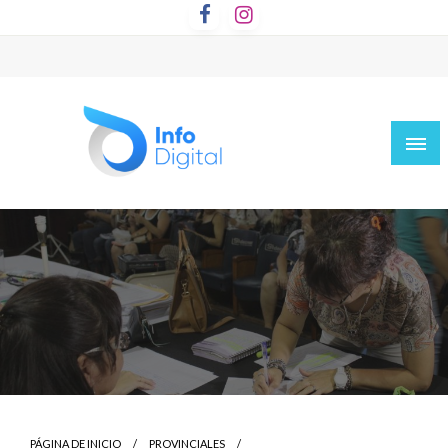
Saltar
al
contenido
Toda la información de Entre Rios, Paraná Campaña y
InfoDigital
Zona de la manera mas fácil y rápida
PÁGINA DE INICIO
PROVINCIALES