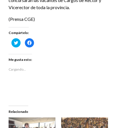
concursarán las vacantes de Cargos de Rector y
Vicerector de toda la provincia.
(Prensa CGE)
Compártelo:
Haz
Haz
clic
clic
para
para
compartir
compartir
en
en
Twitter
Facebook
Me gusta esto:
(Se
(Se
abre
abre
en
en
Cargando...
una
una
ventana
ventana
nueva)
nueva)
Relacionado