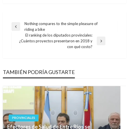
Navegación
Nothing compares to the simple pleasure of
Entrada
riding a bike
de
anterior
El ranking de los diputados provinciales:
entradas
¿Cuántos proyectos presentaron en 2018 y
Entrada
con qué costo?
siguiente
TAMBIÉN PODRÍA GUSTARTE
PROVINCIALES
Efectores de Salud de Entre Ríos se