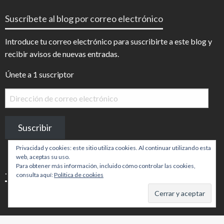
de
de
InfoDigital
@infodigitalnoticias
Suscríbete al blog por correo electrónico
en
en
Facebook
Instagram
Introduce tu correo electrónico para suscribirte a este blog y
recibir avisos de nuevas entradas.
Únete a 1 suscriptor
Dirección
de
correo
Suscribir
electrónico
Privacidad y cookies: este sitio utiliza cookies. Al continuar utilizando esta
web, aceptas su uso.
Para obtener más información, incluido cómo controlar las cookies,
.
consulta aquí:
Política de cookies