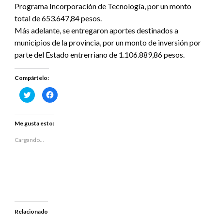
Programa Incorporación de Tecnología, por un monto
total de 653.647,84 pesos.
Más adelante, se entregaron aportes destinados a
municipios de la provincia, por un monto de inversión por
parte del Estado entrerriano de 1.106.889,86 pesos.
Compártelo:
Haz
Haz
clic
clic
para
para
compartir
compartir
en
en
Twitter
Facebook
Me gusta esto:
(Se
(Se
abre
abre
en
en
Cargando...
una
una
ventana
ventana
nueva)
nueva)
Relacionado