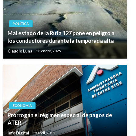
POLÍTICA
Mal estado de la Ruta 127 pone en peligro a
los conductores durante la temporada alta
Claudio Luna
28 enero, 2025
ECONOMIA
Prorrogan el régimen especial de pagos de
ATER
Info Digital
25 abril, 2019