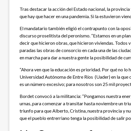
Tras destacar la acción del Estado nacional, la provincia
que hay que hacer en una pandemia. Si la estuvieron viend
El mandatario también eligió el contrapunto con la oposic
discurso proselitista del peronismo. “Estamos en un pla
decir que hicieron obras, que hicieron viviendas. Todos v
paradas las obras de consorcio en cada una de las ciudad
en marcha para dar a nuestra gente la posibilidad de cu
“Ahora ven que la educación es prioridad. Por qué no lo h
Universidad Autónoma de Entre Ríos (Uader) en la que cu
es un número excesivo; para nosotros son 25 mil proyect
Bordet convocó a la militancia: “Pongamos nuestra energí
urnas, para comenzar a transitar hasta noviembre un tri
triunfo para que Alberto, Cristina, nuestra provincia y n
que el pueblo entrerriano tenga la posibilidad de salir p