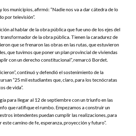
 y los municipios, afirmó: “Nadie nos va a dar cátedra de lo
o por televisión”.
ión al hablar de la obra pública que fue uno de los ejes del
n transformador de la obra pública. Tienen la caradurez de
ieron que se frenaron las obras en las rutas, que estuvieron
es, que tuvimos que poner un plan provincial de viviendas
mplir con un derecho constitucional”, remarcó Bordet.
icieron”, continuó y defendió el sostenimiento de la
rsan “25 mil estudiantes que, claro, para los tecnócratas
os de vida”.
a para llegar al 12 de septiembre con un triunfo en las
unfo que ratifique el rumbo. Empezamos a construir un
uestros intendentes puedan cumplir las realizaciones, para
or este camino de fe, esperanza, proyección y futuro”.