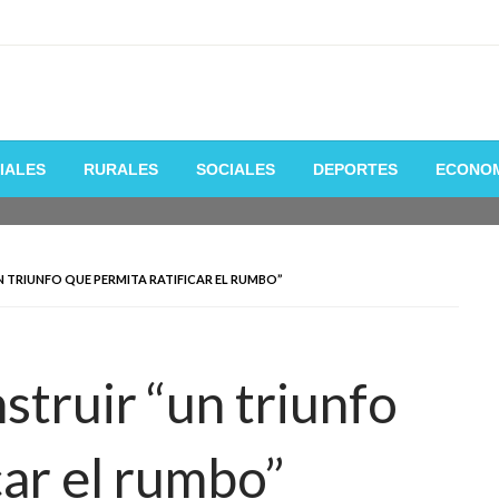
 de la manera mas fácil y rápida
IALES
RURALES
SOCIALES
DEPORTES
ECONO
 TRIUNFO QUE PERMITA RATIFICAR EL RUMBO”
struir “un triunfo
car el rumbo”