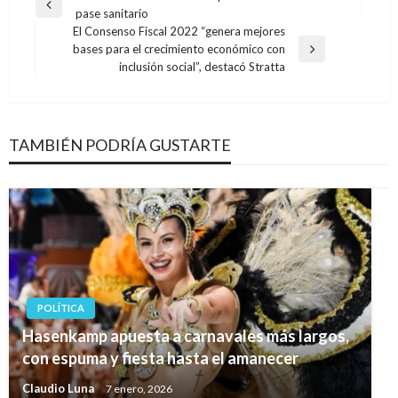
Entrada
pase sanitario
de
anterior
El Consenso Fiscal 2022 “genera mejores
entradas
bases para el crecimiento económico con
Entrada
inclusión social”, destacó Stratta
siguiente
TAMBIÉN PODRÍA GUSTARTE
POLÍTICA
Hasenkamp apuesta a carnavales más largos,
con espuma y fiesta hasta el amanecer
Claudio Luna
7 enero, 2026