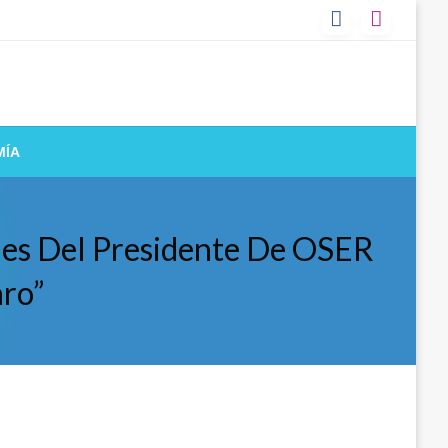
MÍA
nes Del Presidente De OSER
aro”