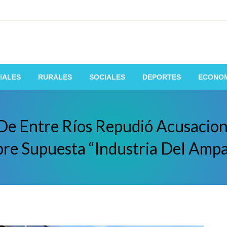
 de la manera mas fácil y rápida
IALES
RURALES
SOCIALES
DEPORTES
ECONO
 De Entre Ríos Repudió Acusacio
re Supuesta “industria Del Amp