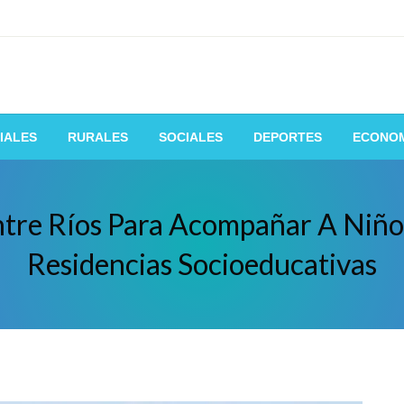
 de la manera mas fácil y rápida
IALES
RURALES
SOCIALES
DEPORTES
ECONO
tre Ríos Para Acompañar A Niño
Residencias Socioeducativas